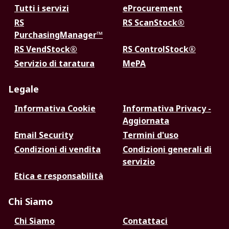
Tutti i servizi
eProcurement
RS
RS ScanStock®
PurchasingManager™
RS VendStock®
RS ControlStock®
Servizio di taratura
MePA
Legale
Informativa Cookie
Informativa Privacy -
Aggiornata
Email Security
Termini d'uso
Condizioni di vendita
Condizioni generali di
servizio
Etica e responsabilità
Chi Siamo
Chi Siamo
Contattaci