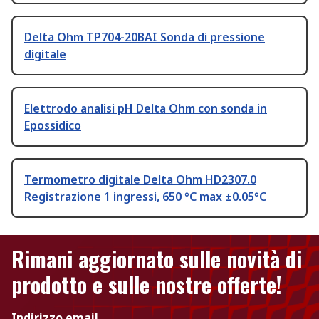
Delta Ohm TP704-20BAI Sonda di pressione
digitale
Elettrodo analisi pH Delta Ohm con sonda in
Epossidico
Termometro digitale Delta Ohm HD2307.0
Registrazione 1 ingressi, 650 °C max ±0.05°C
Rimani aggiornato sulle novità di
prodotto e sulle nostre offerte!
Indirizzo email