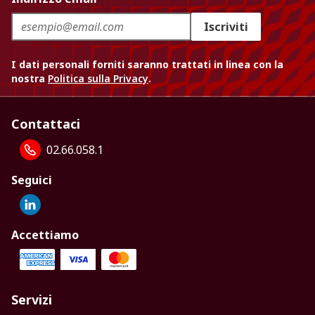
Iscriviti
I dati personali forniti saranno trattati in linea con la
nostra
Politica sulla Privacy
.
Contattaci
02.66.058.1
Seguici
Accettiamo
Servizi