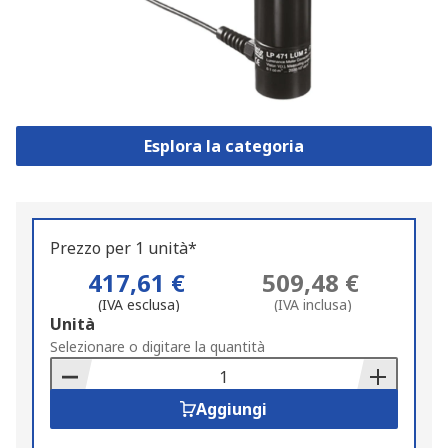
Esplora la categoria
Prezzo per 1 unità*
417,61 €
509,48 €
(IVA esclusa)
(IVA inclusa)
Add
Unità
to
Selezionare o digitare la quantità
Basket
Aggiungi