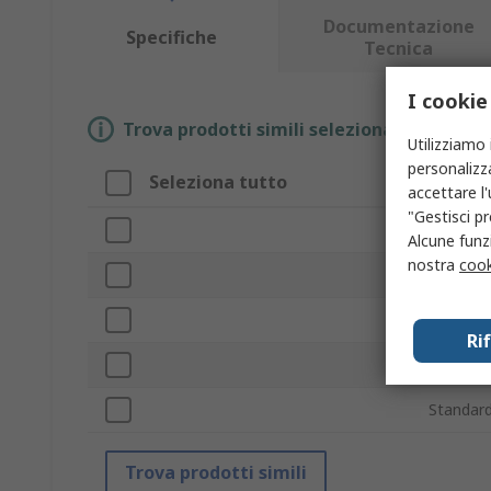
Documentazione
Specifiche
Tecnica
I cookie
Trova prodotti simili selezionando uno o p
Utilizziamo 
personalizza
Seleziona tutto
Attrib
accettare l
"Gestisci pr
Marchio
Alcune funzi
nostra
cook
Tipo pr
Tipo acc
Ri
Da utili
Standard
Trova prodotti simili