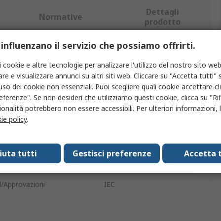
Dettagli
Normative
prodotto
 influenzano il servizio che possiamo offrirti.
iù attributi.
i cookie e altre tecnologie per analizzare l'utilizzo del nostro sito web
re e visualizzare annunci su altri siti web. Cliccare su "Accetta tutti" s
uto
Valore
'uso dei cookie non essenziali. Puoi scegliere quali cookie accettare c
eferenze". Se non desideri che utilizziamo questi cookie, clicca su "Rifi
Chauvin Arnoux
onalità potrebbero non essere accessibili. Per ulteriori informazioni, l
ie policy
.
odotto
Cavo
essorio
Prolunga
fiuta tutti
Gestisci preferenze
Accetta t
zzare con
CA1310
/Approvazioni
IEC