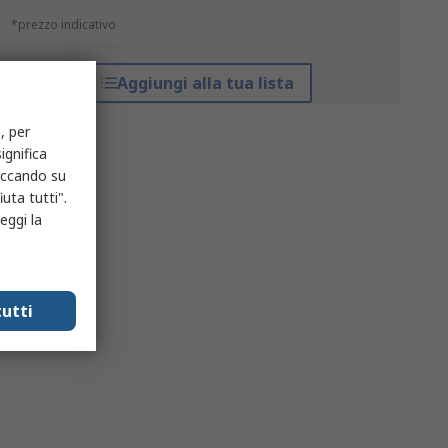
*prezzo indicativo
Aggiungi alla tua lista
, per
ignifica
liccando su
uta tutti".
eggi la
utti