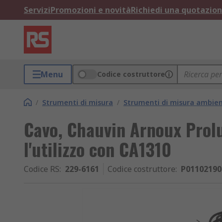
Servizi
Promozioni e novità
Richiedi una quotazio
Menu
Codice costruttore
/
Strumenti di misura
/
Strumenti di misura ambien
Cavo, Chauvin Arnoux Prol
l'utilizzo con CA1310
Codice RS
:
229-6161
Codice costruttore
:
P01102190