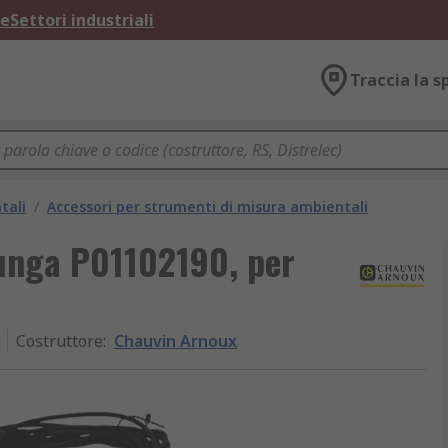
ne
Settori industriali
Traccia la s
tali
/
Accessori per strumenti di misura ambientali
unga P01102190, per
Costruttore
:
Chauvin Arnoux