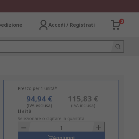
0
pedizione
Accedi / Registrati
Prezzo per 1 unità*
94,94 €
115,83 €
(IVA esclusa)
(IVA inclusa)
Add
Unità
to
Selezionare o digitare la quantità
Basket
Aggiungi