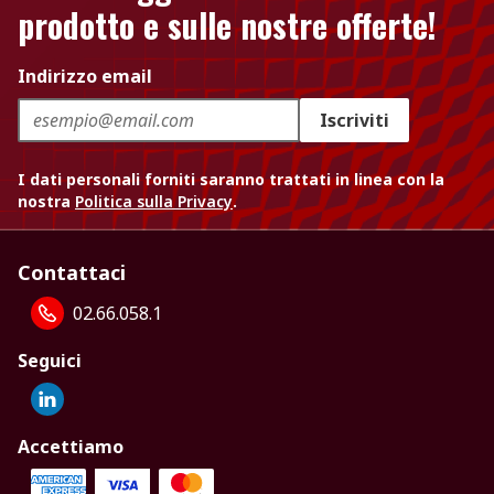
prodotto e sulle nostre offerte!
Indirizzo email
Iscriviti
I dati personali forniti saranno trattati in linea con la
nostra
Politica sulla Privacy
.
Contattaci
02.66.058.1
Seguici
Accettiamo