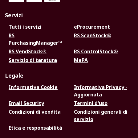
Servizi
Tutti i servizi
eProcurement
RS
RS ScanStock®
PurchasingManager™
RS VendStock®
RS ControlStock®
Servizio di taratura
MePA
Legale
Informativa Cookie
Informativa Privacy -
Aggiornata
Email Security
Termini d'uso
Condizioni di vendita
Condizioni generali di
servizio
Etica e responsabilità