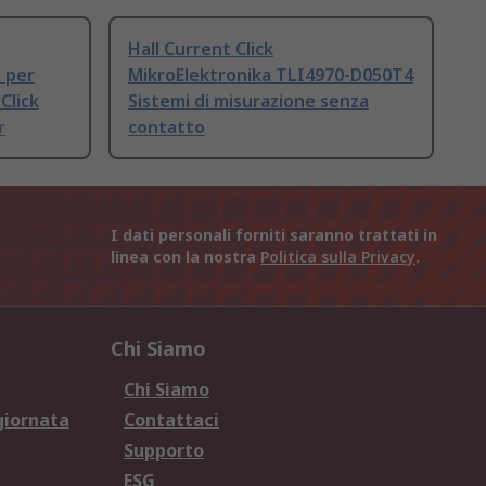
Hall Current Click
 per
MikroElektronika TLI4970-D050T4
Click
Sistemi di misurazione senza
r
contatto
I dati personali forniti saranno trattati in
linea con la nostra
Politica sulla Privacy
.
Chi Siamo
Chi Siamo
giornata
Contattaci
Supporto
ESG