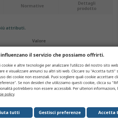
Dettagli
Normative
prodotto
iù attributi.
Valore
MikroElektronika
 influenzano il servizio che possiamo offrirti.
Kit di sviluppo gestione alimentazione
i cookie e altre tecnologie per analizzare l'utilizzo del nostro sito web
re e visualizzare annunci su altri siti web. Cliccare su "Accetta tutti" s
alimentazione
Misurazione corrente
'uso dei cookie non essenziali. Puoi scegliere quali cookie accettare c
eferenze". Se non desideri che utilizziamo questi cookie, clicca su "Rifi
MikroBUS
onalità potrebbero non essere accessibili. Per ulteriori informazioni, l
ie policy
.
Calotta
MCP3201
fiuta tutti
Gestisci preferenze
Accetta t
AC Current Click Bundle