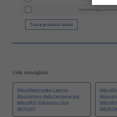
Standard/Approvazioni
Trova prodotti simili
Link consigliati
MikroElektronika Calotta
MikroEle
Misurazione della tensione per
Misuraz
MikroBUS Voltmetro Click
MikroBU
MCP3201
MAX610