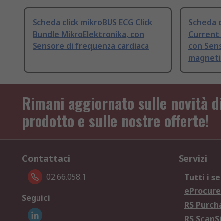
Scheda click mikroBUS ECG Click
Scheda c
Bundle MikroElektronika, con
Current 
Sensore di frequenza cardiaca
con Sens
magneti
Rimani aggiornato sulle novità d
prodotto e sulle nostre offerte!
Contattaci
Servizi
02.66.058.1
Tutti i se
eProcur
Seguici
RS Purc
RS Scan