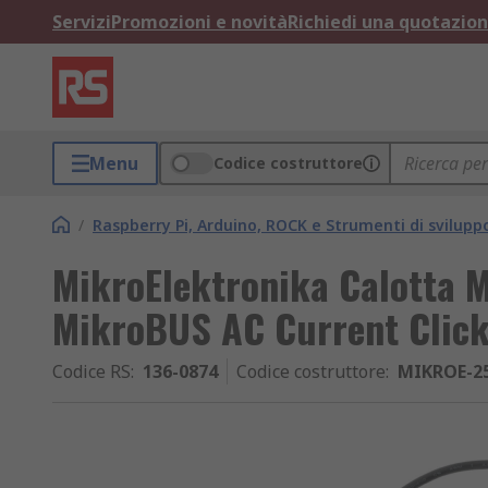
Servizi
Promozioni e novità
Richiedi una quotazio
Menu
Codice costruttore
/
Raspberry Pi, Arduino, ROCK e Strumenti di svilupp
MikroElektronika Calotta M
MikroBUS AC Current Clic
Codice RS
:
136-0874
Codice costruttore
:
MIKROE-2