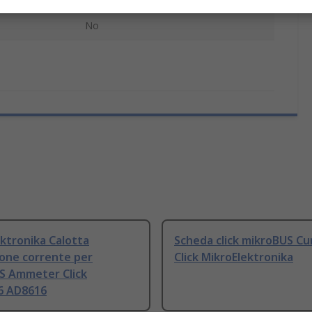
No
ktronika Calotta
Scheda click mikroBUS Cu
ione corrente per
Click MikroElektronika
S Ammeter Click
6 AD8616