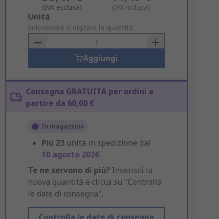
(IVA esclusa)
(IVA inclusa)
Add
Unità
to
Selezionare o digitare la quantità
Basket
Aggiungi
Consegna GRATUITA per ordini a
partire da 60,00 €
In magazzino
Più
23
unità in spedizione dal
10 agosto 2026
Te ne servono di più?
Inserisci la
nuova quantità e clicca su "Controlla
le date di consegna".
Controlla le date di consegna