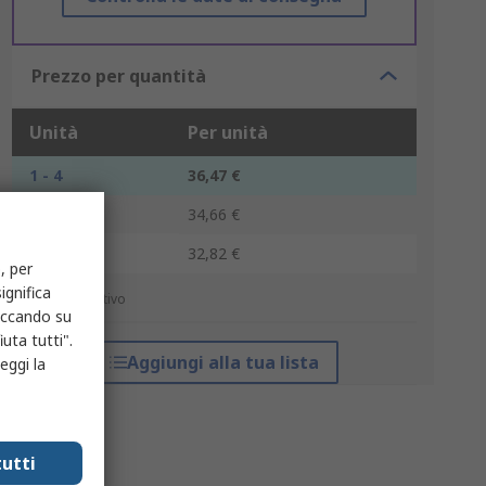
Prezzo per quantità
Unità
Per unità
1 - 4
36,47 €
5 - 9
34,66 €
10 +
32,82 €
, per
ignifica
*prezzo indicativo
liccando su
uta tutti".
Aggiungi alla tua lista
eggi la
utti