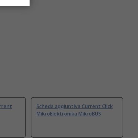
rrent
Scheda aggiuntiva Current Click
MikroElektronika MikroBUS