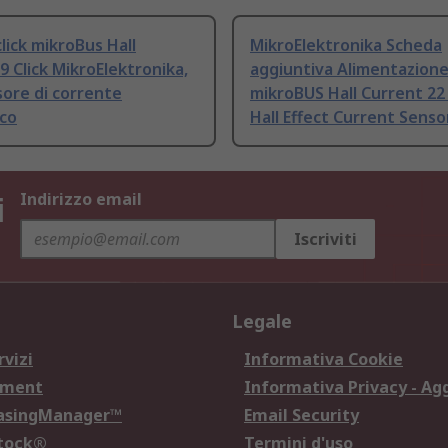
lick mikroBus Hall
MikroElektronika Scheda
9 Click MikroElektronika,
aggiuntiva Alimentazione
ore di corrente
mikroBUS Hall Current 22 
co
Hall Effect Current Senso
i
Indirizzo email
Iscriviti
Legale
rvizi
Informativa Cookie
ement
Informativa Privacy - Ag
hasingManager™
Email Security
Stock®
Termini d'uso