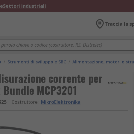
ne
Settori industriali
Traccia la s
o
/
Strumenti di sviluppo e SBC
/
Alimentazione, motori e stru
isurazione corrente per
k Bundle MCP3201
525
Costruttore
:
MikroElektronika