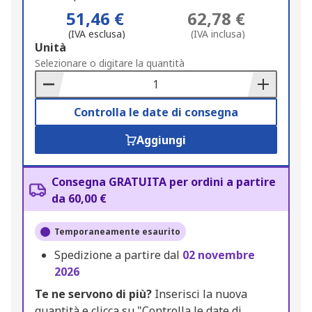
51,46 €
62,78 €
(IVA esclusa)
(IVA inclusa)
Add
Unità
to
Selezionare o digitare la quantità
Basket
Controlla le date di consegna
Aggiungi
Consegna GRATUITA per ordini a partire
da 60,00 €
Temporaneamente esaurito
Spedizione a partire dal
02 novembre
2026
Te ne servono di più?
Inserisci la nuova
quantità e clicca su "Controlla le date di