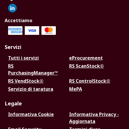
Accettiamo
Servizi
Tutti i servizi
eProcurement
RS
RS ScanStock®
PurchasingManager™
RS VendStock®
RS ControlStock®
Servizio di taratura
MePA
Legale
Informativa Cookie
Informativa Privacy -
Aggiornata