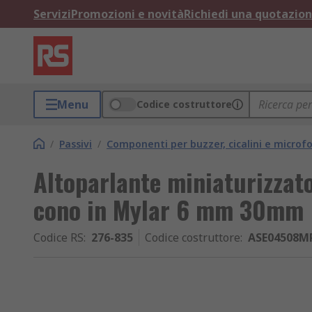
Servizi
Promozioni e novità
Richiedi una quotazio
Menu
Codice costruttore
/
Passivi
/
Componenti per buzzer, cicalini e microfo
Altoparlante miniaturizzato
cono in Mylar 6 mm 30mm
Codice RS
:
276-835
Codice costruttore
:
ASE04508M