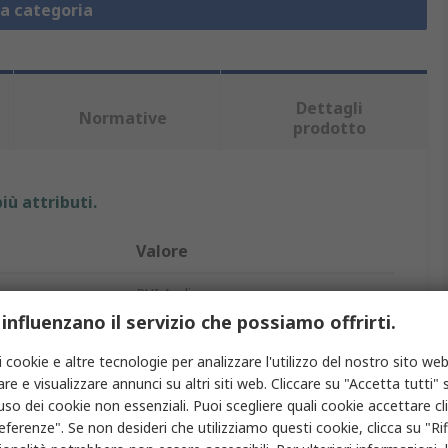
la categoria
Dettagli
Normative
prodotto
iù attributi.
Valore
PUI Audio
 influenzano il servizio che possiamo offrirti.
bina
8Ω
i cookie e altre tecnologie per analizzare l'utilizzo del nostro sito web
Altoparlante miniaturizzato
re e visualizzare annunci su altri siti web. Cliccare su "Accetta tutti" s
'uso dei cookie non essenziali. Puoi scegliere quali cookie accettare c
Altoparlante miniaturizzato
eferenze". Se non desideri che utilizziamo questi cookie, clicca su "Rifi