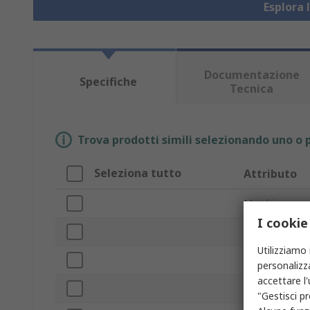
Esplora 
Documentazione
Specifiche
Tecnica
Trova prodotti simili selezionando uno o p
Seleziona tutto
Attributo
Marchio
I cookie
Resistenza bo
Utilizziamo 
Tipo prodotto
personalizza
accettare l
Sottotipo
"Gestisci pr