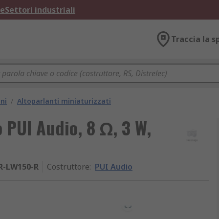
ne
Settori industriali
Traccia la s
ni
/
Altoparlanti miniaturizzati
 PUI Audio, 8 Ω, 3 W,
R-LW150-R
Costruttore
:
PUI Audio