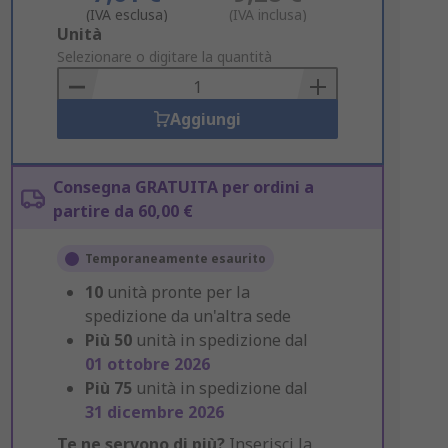
(IVA esclusa)
(IVA inclusa)
Add
Unità
to
Selezionare o digitare la quantità
Basket
Aggiungi
Consegna GRATUITA per ordini a
partire da 60,00 €
Temporaneamente esaurito
10
unità pronte per la
spedizione da un'altra sede
Più
50
unità in spedizione dal
01 ottobre 2026
Più
75
unità in spedizione dal
31 dicembre 2026
Te ne servono di più?
Inserisci la