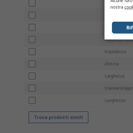
Alcune funzi
Livello sonoro
nostra
cook
Potenza nomi
Ri
Frequenza
Materiale con
Impedenza
Altezza
Larghezza
Standard/Appr
Lunghezza
Trova prodotti simili