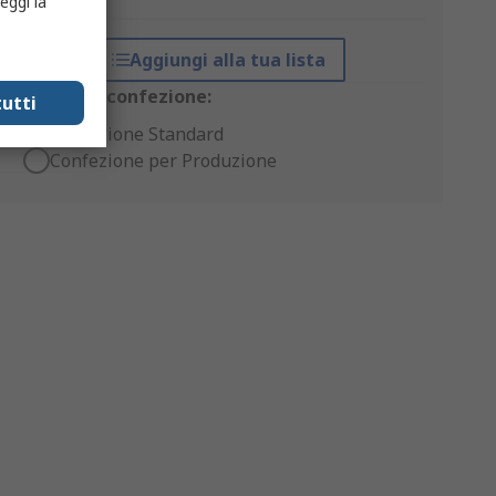
eggi la
Aggiungi alla tua lista
Opzioni di confezione:
utti
Confezione Standard
Confezione per Produzione