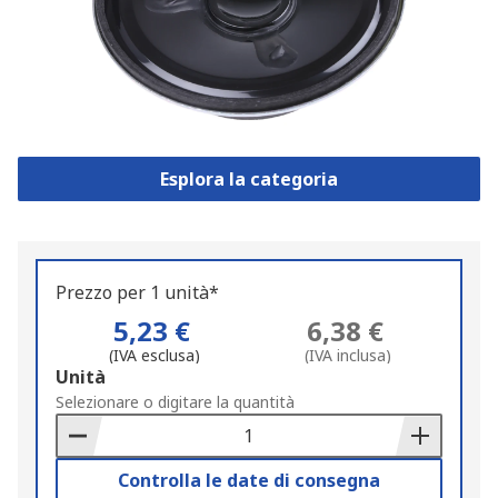
Esplora la categoria
Prezzo per 1 unità*
5,23 €
6,38 €
(IVA esclusa)
(IVA inclusa)
Add
Unità
to
Selezionare o digitare la quantità
Basket
Controlla le date di consegna