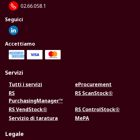
02.66.058.1
Seguici
Accettiamo
Servizi
Tutti i servizi
eProcurement
RS
RS ScanStock®
PurchasingManager™
RS VendStock®
RS ControlStock®
Servizio di taratura
MePA
Legale