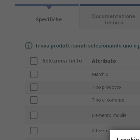
Documentazione
Specifiche
Tecnica
Trova prodotti simili selezionando uno o p
Seleziona tutto
Attributo
Marchio
Tipo prodotto
Tipo di corrente
Elemento mobile
Altezza foro pannello
I cookie