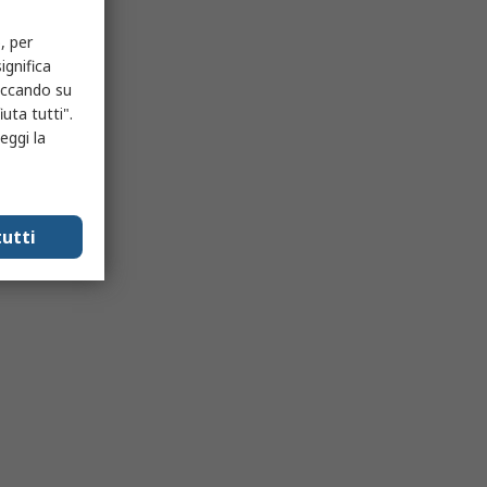
, per
ignifica
liccando su
uta tutti".
eggi la
utti