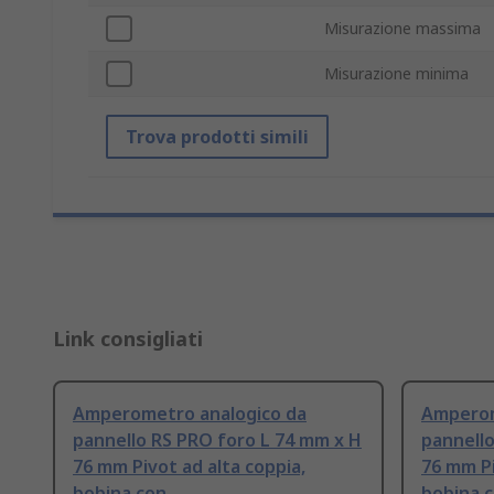
Misurazione massima
Misurazione minima
Trova prodotti simili
Link consigliati
Amperometro analogico da
Amperom
pannello RS PRO foro L 74 mm x H
pannello
76 mm Pivot ad alta coppia,
76 mm Pi
bobina con
bobina 