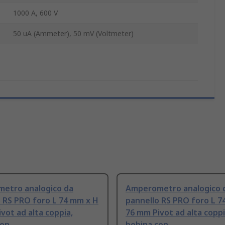
1000 A, 600 V
50 uA (Ammeter), 50 mV (Voltmeter)
etro analogico da
Amperometro analogico 
 RS PRO foro L 74 mm x H
pannello RS PRO foro L 7
vot ad alta coppia,
76 mm Pivot ad alta coppi
con
bobina con