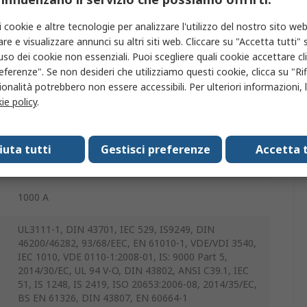
74mm
i cookie e altre tecnologie per analizzare l'utilizzo del nostro sito web
re e visualizzare annunci su altri siti web. Cliccare su "Accetta tutti" s
45.7mm
'uso dei cookie non essenziali. Puoi scegliere quali cookie accettare c
eferenze". Se non desideri che utilizziamo questi cookie, clicca su "Rifi
±1.5 %
onalità potrebbero non essere accessibili. Per ulteriori informazioni, l
ie policy
.
60°C
fiuta tutti
Gestisci preferenze
Accetta t
0°C
1000 A
UL3111-1, DIN 43701, IEC 529, IS9249, DIN
46200/46282, 93/68/EEC, EN 61010-1, VDE/VDI 3540,
IEC 1010, VDE 0110-1:2008-01, IS: 9000 Part 5,
2014/30/EC, UL 94 V-O, DIN 43802, ANSI C39.1, IEC
51, IS 1248, IS 2419, ISO 20653:2006-08, 2014/35/EC,
BS EN 61326, DIN 43807, EN 60664-1