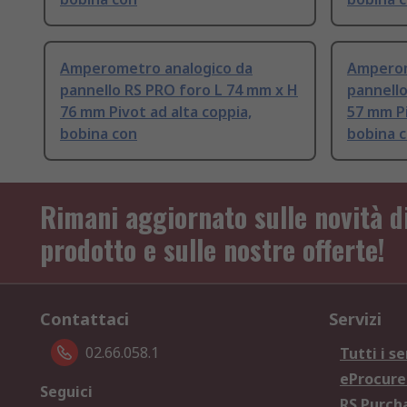
Amperometro analogico da
Amperom
pannello RS PRO foro L 74 mm x H
pannello
76 mm Pivot ad alta coppia,
57 mm Pi
bobina con
bobina 
Rimani aggiornato sulle novità d
prodotto e sulle nostre offerte!
Contattaci
Servizi
02.66.058.1
Tutti i se
eProcur
Seguici
RS Purc