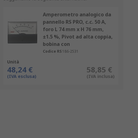
Amperometro analogico da
pannello RS PRO, c.c. 50 A,
foro L 74 mm x H 76 mm,
±1.5 %, Pivot ad alta coppia,
bobina con
Codice RS
186-2531
Unità
48,24 €
58,85 €
(IVA esclusa)
(IVA inclusa)