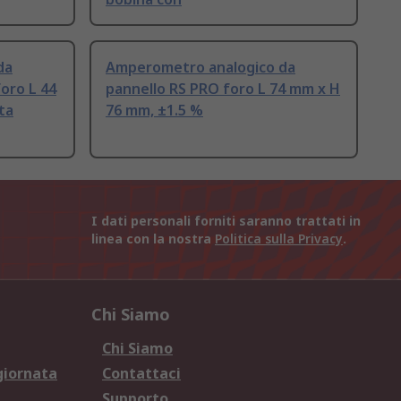
da
Amperometro analogico da
oro L 44
pannello RS PRO foro L 74 mm x H
ta
76 mm, ±1.5 %
I dati personali forniti saranno trattati in
linea con la nostra
Politica sulla Privacy
.
Chi Siamo
Chi Siamo
giornata
Contattaci
Supporto