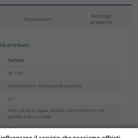
Dettagli
Normative
prodotto
iù attributi.
Valore
RS PRO
Amperometro analogico da pannello
c.c.
Pivot ad alta coppia, bobina con movimento del
gioiello e ferro mobile
76mm
 influenzano il servizio che possiamo offrirti.