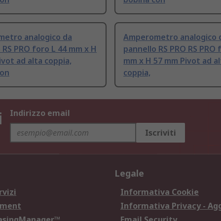
etro analogico da
Amperometro analogico 
 RS PRO foro L 44 mm x H
pannello RS PRO RS PRO f
vot ad alta coppia,
mm x H 57 mm Pivot ad al
con
coppia,
i
Indirizzo email
Iscriviti
Legale
rvizi
Informativa Cookie
ement
Informativa Privacy - Ag
hasingManager™
Email Security