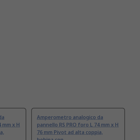
da
Amperometro analogico da
4 mm x H
pannello RS PRO foro L 74 mm x H
a,
76 mm Pivot ad alta coppia,
bobina con