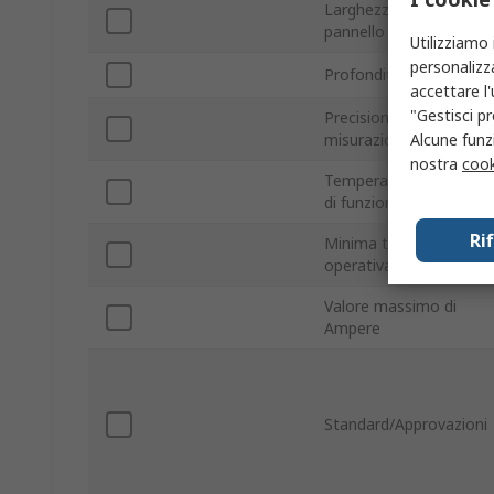
Larghezza foro
pannello
Utilizziamo 
personalizza
Profondità
accettare l
"Gestisci pr
Precisione di
Alcune funzi
misurazione
nostra
cook
Temperatura massima
di funzionamento
Ri
Minima temperatura
operativa
Valore massimo di
Ampere
Standard/Approvazioni