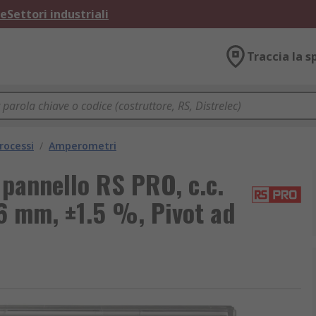
ne
Settori industriali
Traccia la s
rocessi
/
Amperometri
pannello RS PRO, c.c.
6 mm, ±1.5 %, Pivot ad