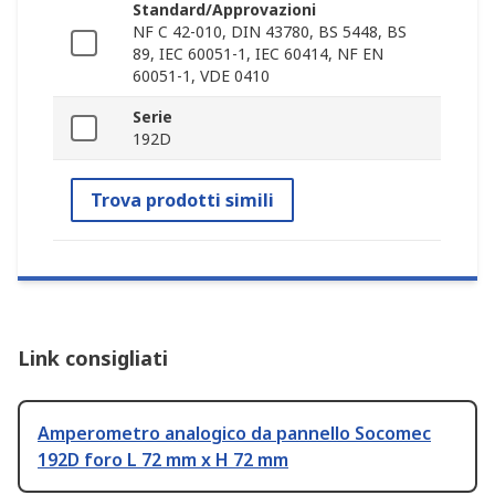
Standard/Approvazioni
NF C 42-010, DIN 43780, BS 5448, BS
89, IEC 60051-1, IEC 60414, NF EN
60051-1, VDE 0410
Serie
192D
Trova prodotti simili
Link consigliati
Amperometro analogico da pannello Socomec
192D foro L 72 mm x H 72 mm