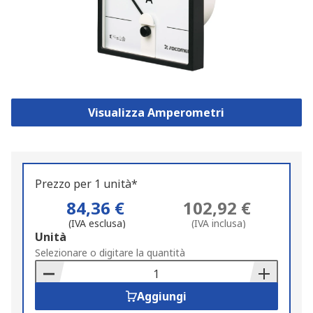
Visualizza Amperometri
Prezzo per 1 unità*
84,36 €
102,92 €
(IVA esclusa)
(IVA inclusa)
Add
Unità
to
Selezionare o digitare la quantità
Basket
Aggiungi