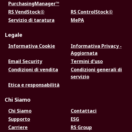
PurchasingManager™
RS VendStock®
RS ControlStock®
Servizio di taratura
MePA
Legale
Informativa Cookie
Informativa Privacy -
Aggiornata
Email Security
Termini d'uso
Condizioni di vendita
Condizioni generali di
servizio
Etica e responsabilità
Chi Siamo
Chi Siamo
Contattaci
Supporto
ESG
Carriere
RS Group