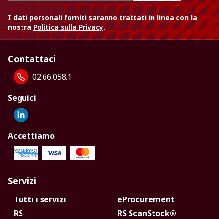
I dati personali forniti saranno trattati in linea con la
nostra
Politica sulla Privacy
.
Contattaci
02.66.058.1
Seguici
Accettiamo
Servizi
Tutti i servizi
eProcurement
RS
RS ScanStock®