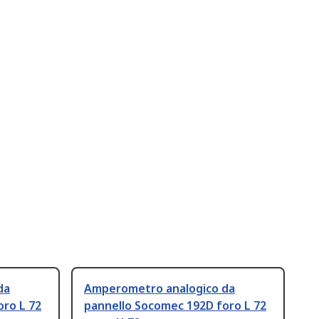
da
Amperometro analogico da
oro L 72
pannello Socomec 192D foro L 72