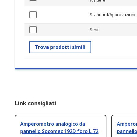
Ampere
Standard/Approvazioni
Serie
Trova prodotti simili
Link consigliati
Amperometro analogico da
Amperom
pannello Socomec 192D foro L 72
pannell