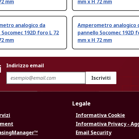
72 mm
mm x H 72 mm
etro analogico da
Amperometro analogico 
o Socomec 192D foro L 72
pannello Socomec 192D f
72 mm
mm x H 72 mm
i
Indirizzo email
Iscriviti
Legale
rvizi
Informativa Cookie
ement
Informativa Privacy - Ag
hasingManager™
Email Security