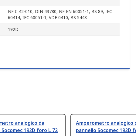
NF C 42-010, DIN 43780, NF EN 60051-1, BS 89, IEC
60414, IEC 60051-1, VDE 0410, BS 5448
192D
etro analogico da
Amperometro analogico 
o Socomec 192D foro L 72
pannello Socomec 192D f