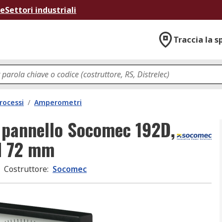
ne
Settori industriali
Traccia la s
rocessi
/
Amperometri
 pannello Socomec 192D,
 H 72 mm
Costruttore
:
Socomec