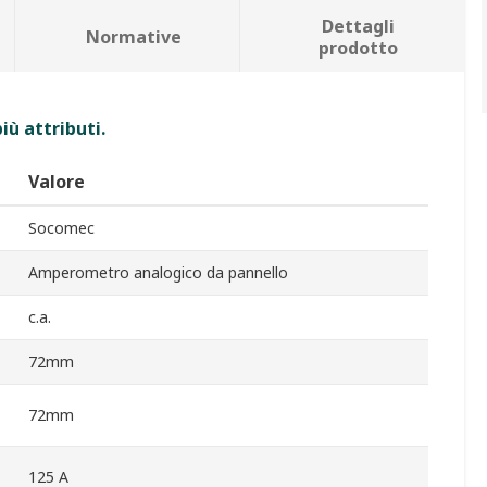
Dettagli
Normative
prodotto
iù attributi.
Valore
Socomec
Amperometro analogico da pannello
c.a.
72mm
72mm
125 A