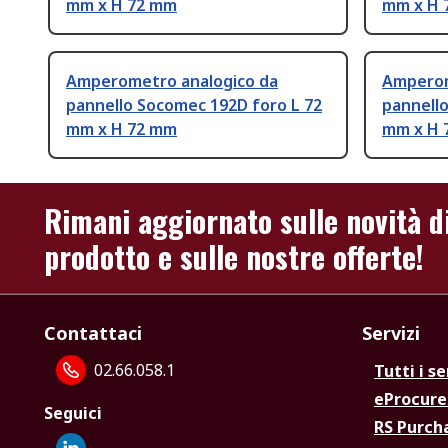
mm x H 72 mm
mm x H 
Amperometro analogico da
Amperom
pannello Socomec 192D foro L 72
pannell
mm x H 72 mm
mm x H 
Rimani aggiornato sulle novità d
prodotto e sulle nostre offerte!
Contattaci
Servizi
02.66.058.1
Tutti i se
eProcur
Seguici
RS Purc