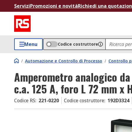
Servizi
Promozioni e novità
Richiedi una quotazio
Menu
Codice costruttore
/
Automazione e Controllo di Processo
/
Controllo p
Amperometro analogico da
c.a. 125 A, foro L 72 mm x
Codice RS
:
221-0220
Codice costruttore
:
192D3324