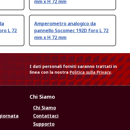
mm x H 72 mm
da
Amperometro analogico da
oro L 72
pannello Socomec 192D foro L 72
mm x H 72 mm
I dati personali forniti saranno trattati in
linea con la nostra
Politica sulla Privacy
.
Chi Siamo
Chi Siamo
giornata
Contattaci
Supporto