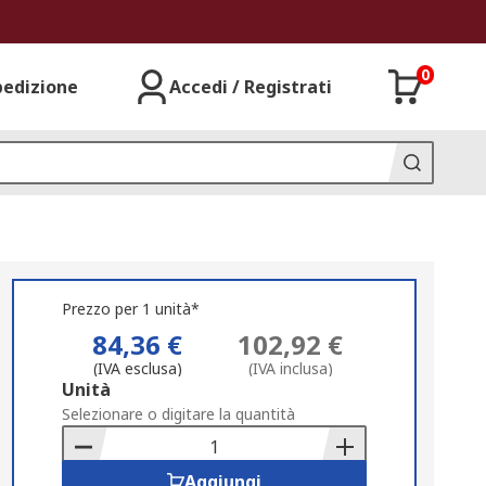
0
pedizione
Accedi / Registrati
Prezzo per 1 unità*
84,36 €
102,92 €
(IVA esclusa)
(IVA inclusa)
Add
Unità
to
Selezionare o digitare la quantità
Basket
Aggiungi