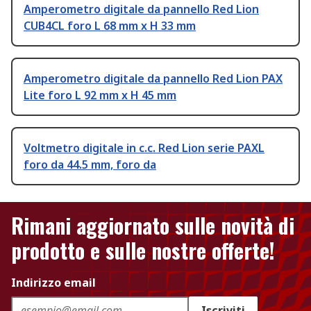
Amperometro digitale da pannello Red Lion
CUB4CL foro L 68 mm x H 33 mm
Amperometro digitale da pannello Red Lion PAX
Lite foro L 92 mm x H 45 mm
Voltmetro digitale in c.c. Red Lion serie PAXL
foro da 44.5 mm, foro da
Rimani aggiornato sulle novità di
prodotto e sulle nostre offerte!
Indirizzo email
Iscriviti