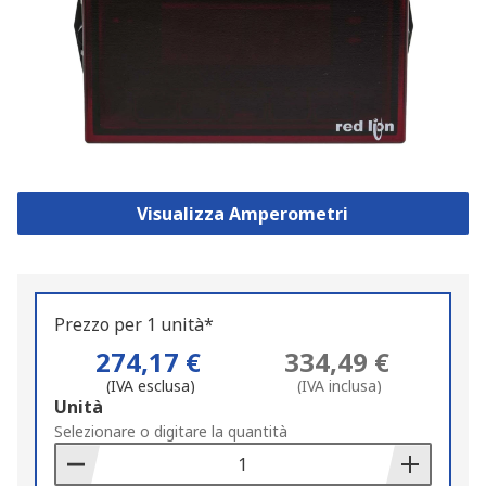
Visualizza Amperometri
Prezzo per 1 unità*
274,17 €
334,49 €
(IVA esclusa)
(IVA inclusa)
Add
Unità
to
Selezionare o digitare la quantità
Basket