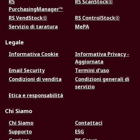
RS
RS ScanStock®
PurchasingManager™
RS VendStock®
RS ControlStock®
Servizio di taratura
MePA
Legale
Informativa Cookie
Informativa Privacy -
Aggiornata
Email Security
Termini d'uso
Condizioni di vendita
Condizioni generali di
servizio
Etica e responsabilità
Chi Siamo
Chi Siamo
Contattaci
Supporto
ESG