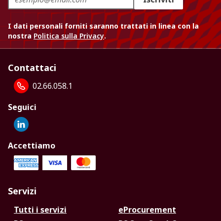
I dati personali forniti saranno trattati in linea con la
nostra
Politica sulla Privacy
.
Contattaci
02.66.058.1
Seguici
Accettiamo
Servizi
Tutti i servizi
eProcurement