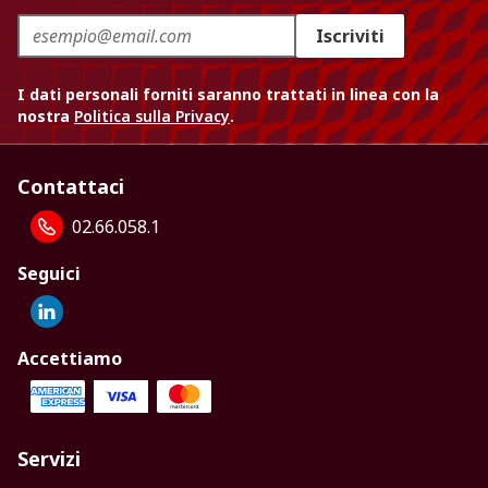
Iscriviti
I dati personali forniti saranno trattati in linea con la
nostra
Politica sulla Privacy
.
Contattaci
02.66.058.1
Seguici
Accettiamo
Servizi