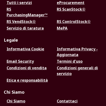
Tutti i servizi
eProcurement
RS
RS ScanStock®
PurchasingManager™
RS VendStock®
RS ControlStock®
Servizio di taratura
MePA
Legale
Informativa Cookie
Informativa Privacy -
Aggiornata
Email Security
Termini d'uso
Condizioni di vendita
Condizioni generali di
servizio
Etica e responsabilità
Chi Siamo
Chi Siamo
Contattaci