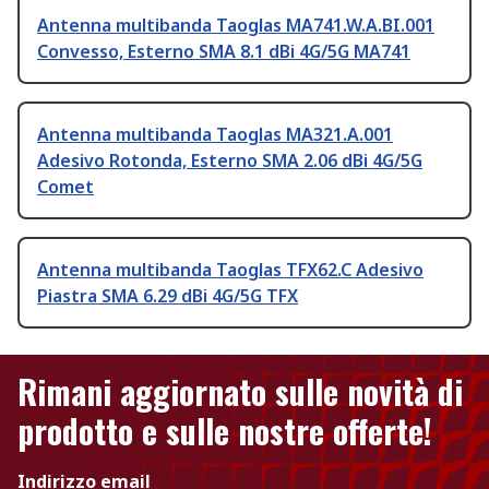
Antenna multibanda Taoglas MA741.W.A.BI.001
Convesso, Esterno SMA 8.1 dBi 4G/5G MA741
Antenna multibanda Taoglas MA321.A.001
Adesivo Rotonda, Esterno SMA 2.06 dBi 4G/5G
Comet
Antenna multibanda Taoglas TFX62.C Adesivo
Piastra SMA 6.29 dBi 4G/5G TFX
Rimani aggiornato sulle novità di
prodotto e sulle nostre offerte!
Indirizzo email