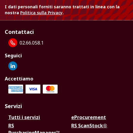
I dati personali forniti saranno trattati in linea con la
nostra
Politica sulla Privacy
.
Contattaci
02.66.058.1
Seguici
Accettiamo
Servizi
Tutti i servizi
eProcurement
RS
RS ScanStock®
PurchasingManager™