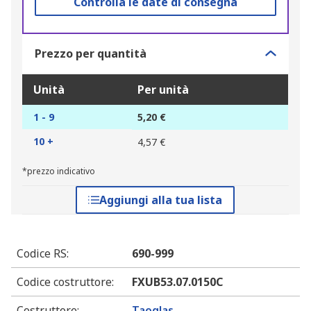
Controlla le date di consegna
Prezzo per quantità
Unità
Per unità
1 - 9
5,20 €
10 +
4,57 €
*prezzo indicativo
Aggiungi alla tua lista
Codice RS
:
690-999
Codice costruttore
:
FXUB53.07.0150C
Costruttore
:
Taoglas