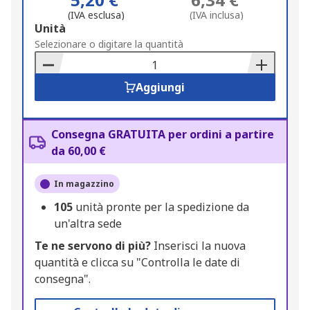
(IVA esclusa)
(IVA inclusa)
Add
Unità
to
Selezionare o digitare la quantità
Basket
Aggiungi
Consegna GRATUITA per ordini a partire
da 60,00 €
In magazzino
105
unità pronte per la spedizione da
un'altra sede
Te ne servono di più?
Inserisci la nuova
quantità e clicca su "Controlla le date di
consegna".