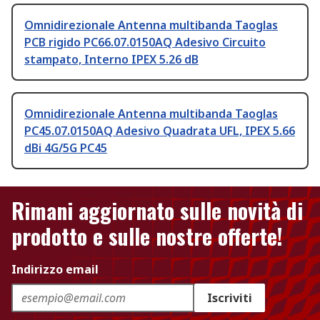
Omnidirezionale Antenna multibanda Taoglas
PCB rigido PC66.07.0150AQ Adesivo Circuito
stampato, Interno IPEX 5.26 dB
Omnidirezionale Antenna multibanda Taoglas
PC45.07.0150AQ Adesivo Quadrata UFL, IPEX 5.66
dBi 4G/5G PC45
Rimani aggiornato sulle novità di
prodotto e sulle nostre offerte!
Indirizzo email
Iscriviti