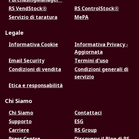
RS VendStock®
RS ControlStock®
Servizio di taratura
MePA
Legale
Informativa Cookie
Informativa Privacy -
Aggiornata
Email Security
Termini d'uso
Condizioni di vendita
Condizioni generali di
servizio
Etica e responsabilità
Chi Siamo
Chi Siamo
Contattaci
Supporto
ESG
Carriere
RS Group
Press Centre
Discovery: il Blog di RS