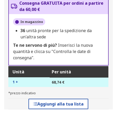
Consegna GRATUITA per ordini a partire
da 60,00 €
In magazzino
36
unità pronte per la spedizione da
un'altra sede
Te ne servono di più?
Inserisci la nuova
quantità e clicca su "Controlla le date di
consegna".
Unità
Per unità
1 +
68,74 €
*prezzo indicativo
Aggiungi alla tua lista