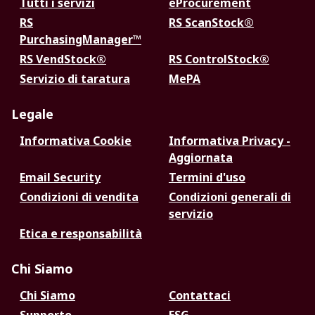
Tutti i servizi
eProcurement
RS
RS ScanStock®
PurchasingManager™
RS VendStock®
RS ControlStock®
Servizio di taratura
MePA
Legale
Informativa Cookie
Informativa Privacy -
Aggiornata
Email Security
Termini d'uso
Condizioni di vendita
Condizioni generali di
servizio
Etica e responsabilità
Chi Siamo
Chi Siamo
Contattaci