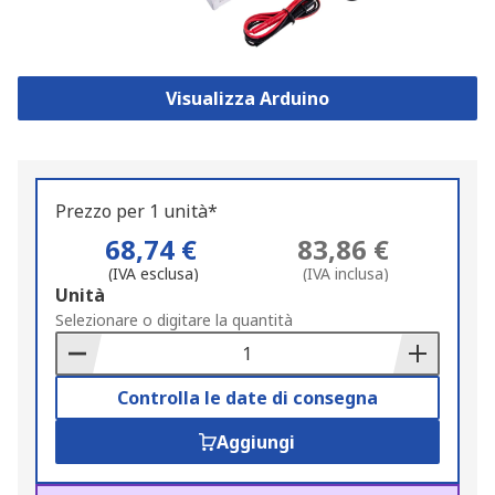
Visualizza Arduino
Prezzo per 1 unità*
68,74 €
83,86 €
(IVA esclusa)
(IVA inclusa)
Add
Unità
to
Selezionare o digitare la quantità
Basket
Controlla le date di consegna
Aggiungi