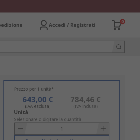
0
pedizione
Accedi / Registrati
Prezzo per 1 unità*
643,00 €
784,46 €
(IVA esclusa)
(IVA inclusa)
Add
Unità
to
Selezionare o digitare la quantità
Basket