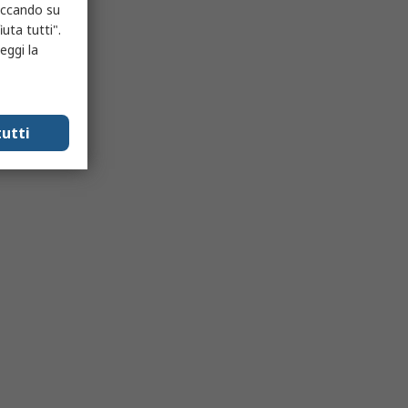
liccando su
uta tutti".
eggi la
utti