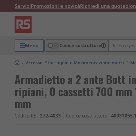
Servizi
Promozioni e novità
Richiedi una quotazio
Menu
Codice costruttore
/
Accesso, Stoccaggio e Movimentazione merci
/
Mo
Armadietto a 2 ante Bott in
ripiani, 0 cassetti 700 m
mm
Codice RS
:
272-4033
Codice costruttore
:
40031055.