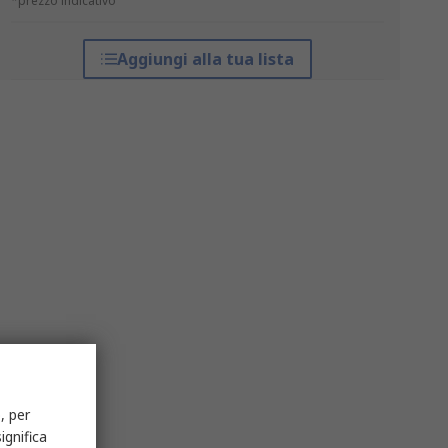
*prezzo indicativo
Aggiungi alla tua lista
, per
ignifica