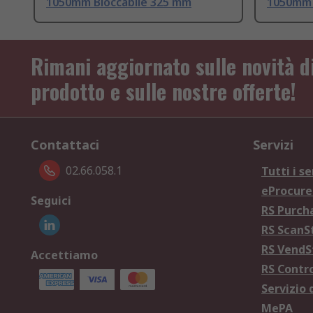
1050mm Bloccabile 325 mm
1050mm 
Rimani aggiornato sulle novità d
prodotto e sulle nostre offerte!
Contattaci
Servizi
02.66.058.1
Tutti i se
eProcur
Seguici
RS Purc
RS Scan
RS Vend
Accettiamo
RS Contr
Servizio 
MePA