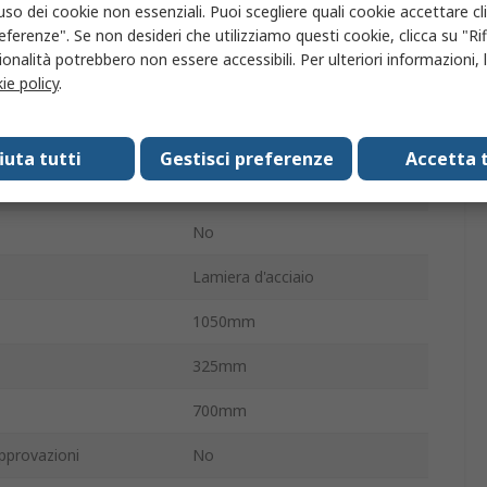
to
No
'uso dei cookie non essenziali. Puoi scegliere quali cookie accettare c
eferenze". Se non desideri che utilizziamo questi cookie, clicca su "Rifi
rte
2
onalità potrebbero non essere accessibili. Per ulteriori informazioni, l
ie policy
.
iani
0
setti
0
fiuta tutti
Gestisci preferenze
Accetta t
Sì
No
Lamiera d'acciaio
1050mm
325mm
700mm
pprovazioni
No