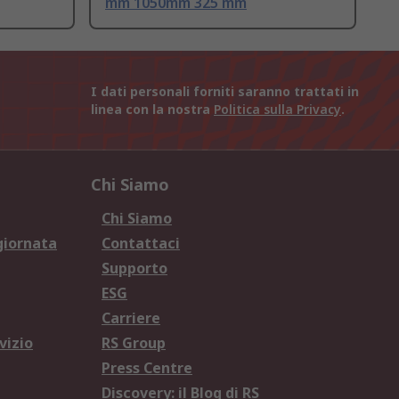
mm 1050mm 325 mm
I dati personali forniti saranno trattati in
linea con la nostra
Politica sulla Privacy
.
Chi Siamo
Chi Siamo
giornata
Contattaci
Supporto
ESG
Carriere
vizio
RS Group
Press Centre
Discovery: il Blog di RS