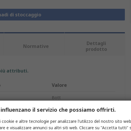
madi di stoccaggio
Dettagli
Normative
prodotto
iù attributi.
o
Valore
Bott
 influenzano il servizio che possiamo offrirti.
Armadietto a parete
i cookie e altre tecnologie per analizzare l'utilizzo del nostro sito web
tto
Armadietto
re e visualizzare annunci su altri siti web. Cliccare su "Accetta tutti" s