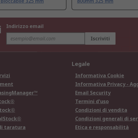
Bloccabile 325 mm
800mm 325 mm
i
Indirizzo email
Iscriviti
Legale
rvizi
Informativa Cookie
ement
Informativa Privacy - Ag
hasingManager™
Email Security
Stock®
Termini d'uso
Stock®
Condizioni di vendita
olStock®
Condizioni generali di ser
di taratura
Etica e responsabilità