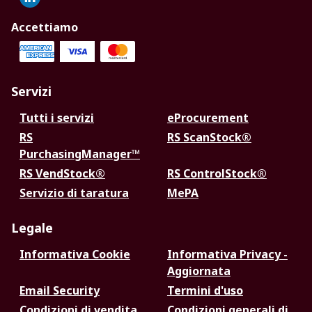
Accettiamo
Servizi
Tutti i servizi
eProcurement
RS
RS ScanStock®
PurchasingManager™
RS VendStock®
RS ControlStock®
Servizio di taratura
MePA
Legale
Informativa Cookie
Informativa Privacy -
Aggiornata
Email Security
Termini d'uso
Condizioni di vendita
Condizioni generali di