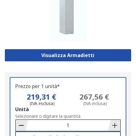
Visualizza Armadietti
Prezzo per 1 unità*
219,31 €
267,56 €
(IVA esclusa)
(IVA inclusa)
Add
Unità
to
Selezionare o digitare la quantità
Basket