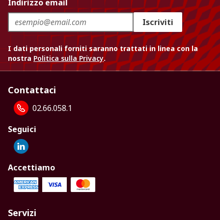
Indirizzo email
Iscriviti
I dati personali forniti saranno trattati in linea con la
nostra
Politica sulla Privacy
.
Contattaci
02.66.058.1
Seguici
Accettiamo
Servizi