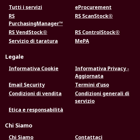
Tutti i servizi
eProcurement
RS
RS ScanStock®
PurchasingManager™
RS VendStock®
RS ControlStock®
Servizio di taratura
MePA
Legale
Informativa Cookie
Informativa Privacy -
Aggiornata
Email Security
Termini d'uso
Condizioni di vendita
Condizioni generali di
servizio
Etica e responsabilità
Chi Siamo
Chi Siamo
Contattaci