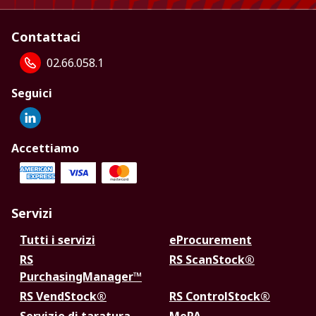
Contattaci
02.66.058.1
Seguici
Accettiamo
Servizi
Tutti i servizi
eProcurement
RS
RS ScanStock®
PurchasingManager™
RS VendStock®
RS ControlStock®