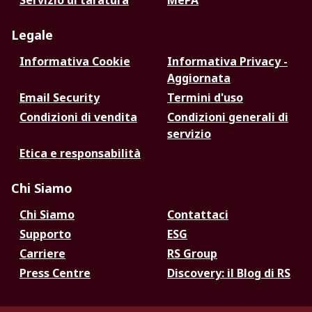
Servizio di taratura
MePA
Legale
Informativa Cookie
Informativa Privacy -
Aggiornata
Email Security
Termini d'uso
Condizioni di vendita
Condizioni generali di
servizio
Etica e responsabilità
Chi Siamo
Chi Siamo
Contattaci
Supporto
ESG
Carriere
RS Group
Press Centre
Discovery: il Blog di RS