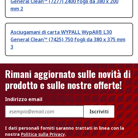
General Clean™ (7277) 2400 fogli da 380 x 200
mm 2
Asciugamani di carta WYPALL WypAll® L30
General Clean™ (7425) 750 fogli da 380 x 375 mm
3
Rimani aggiornato sulle novità di
prodotto e sulle nostre offerte!
Indirizzo email
Iscriviti
I dati personali forniti saranno trattati in linea con la
nostra
Politica sulla Privacy
.