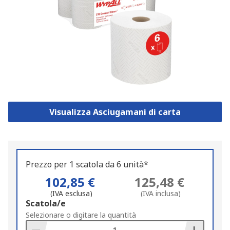
Visualizza Asciugamani di carta
Prezzo per 1 scatola da 6 unità*
102,85 €
125,48 €
(IVA esclusa)
(IVA inclusa)
Add
Scatola/e
to
Selezionare o digitare la quantità
Basket