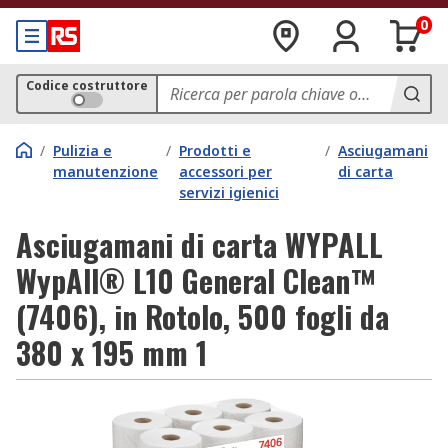
0
Codice costruttore
/
Pulizia e
/
Prodotti e
/
Asciugamani
manutenzione
accessori per
di carta
servizi igienici
Asciugamani di carta WYPALL
WypAll® L10 General Clean™
(7406), in Rotolo, 500 fogli da
380 x 195 mm 1