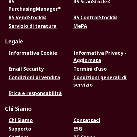
RS
RS ScanStock®
PurchasingManager™
RS VendStock®
RS ControlStock®
Servizio di taratura
MePA
Legale
Informativa Cookie
Informativa Privacy -
Aggiornata
Email Security
Termini d'uso
Condizioni di vendita
Condizioni generali di
servizio
Etica e responsabilità
Chi Siamo
Chi Siamo
Contattaci
Supporto
ESG