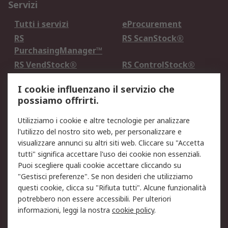
Servizi
Tutti i servizi
eProcurement
RS
RS ScanStock®
PurchasingManager™
RS VendStock®
RS ControlStock®
Servizio di taratura
MePA
I cookie influenzano il servizio che
possiamo offrirti.
Legale
Utilizziamo i cookie e altre tecnologie per analizzare
Informativa Cookie
Informativa Privacy -
l'utilizzo del nostro sito web, per personalizzare e
Aggiornata
visualizzare annunci su altri siti web. Cliccare su "Accetta
Email Security
Termini d'uso
tutti" significa accettare l'uso dei cookie non essenziali.
Condizioni di vendita
Condizioni generali di
Puoi scegliere quali cookie accettare cliccando su
servizio
"Gestisci preferenze". Se non desideri che utilizziamo
questi cookie, clicca su "Rifiuta tutti". Alcune funzionalità
Etica e responsabilità
potrebbero non essere accessibili. Per ulteriori
informazioni, leggi la nostra
cookie policy
.
Chi Siamo