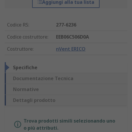
Aggiungi alla tua lista
Codice RS
:
277-6236
Codice costruttore
:
EEB06C506D0A
Costruttore
:
nVent ERICO
Specifiche
Documentazione Tecnica
Normative
Dettagli prodotto
Trova prodotti simili selezionando uno
o più attributi.