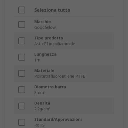
Seleziona tutto
Marchio
Goodfellow
Tipo prodotto
Asta PI in poliammide
Lunghezza
1m
Materiale
Politetrafluoroetilene PTFE
Diametro barra
8mm
Densità
2.2g/cm³
Standard/Approvazioni
RoHS