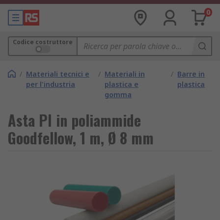
0
Codice costruttore
/
Materiali tecnici e
/
Materiali in
/
Barre in
per l'industria
plastica e
plastica
gomma
Asta PI in poliammide
Goodfellow, 1 m, Ø 8 mm