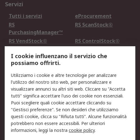
Servizi
Tutti i servizi
eProcurement
RS
RS ScanStock®
PurchasingManager™
RS VendStock®
RS ControlStock®
Servizio di taratura
MePA
I cookie influenzano il servizio che
possiamo offrirti.
Legale
Utilizziamo i cookie e altre tecnologie per analizzare
Informativa Cookie
Informativa Privacy -
l'utilizzo del nostro sito web, per personalizzare e
Aggiornata
visualizzare annunci su altri siti web. Cliccare su "Accetta
Email Security
Termini d'uso
tutti" significa accettare l'uso dei cookie non essenziali.
Condizioni di vendita
Condizioni generali di
Puoi scegliere quali cookie accettare cliccando su
servizio
"Gestisci preferenze". Se non desideri che utilizziamo
questi cookie, clicca su "Rifiuta tutti". Alcune funzionalità
Etica e responsabilità
potrebbero non essere accessibili. Per ulteriori
informazioni, leggi la nostra
cookie policy
.
Chi Siamo