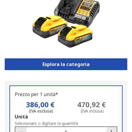
Esplora la categoria
Prezzo per 1 unità*
386,00 €
470,92 €
(IVA esclusa)
(IVA inclusa)
Add
Unità
to
Selezionare o digitare la quantità
Basket