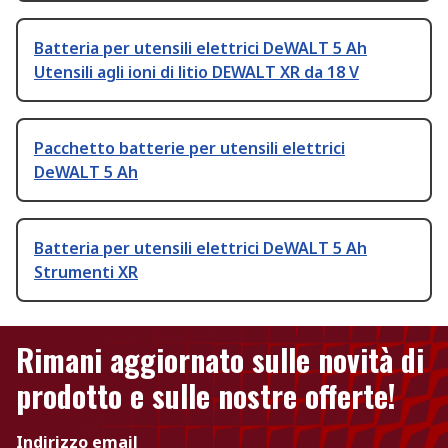
Batteria per utensili elettrici DeWALT 5 Ah
Utensili agli ioni di litio DEWALT XR da 18 V
Pacchetto batterie per utensili elettrici
DeWALT 5 Ah
Batteria per utensili elettrici DeWALT 5 Ah
Strumenti XR
Rimani aggiornato sulle novità di
prodotto e sulle nostre offerte!
Indirizzo email