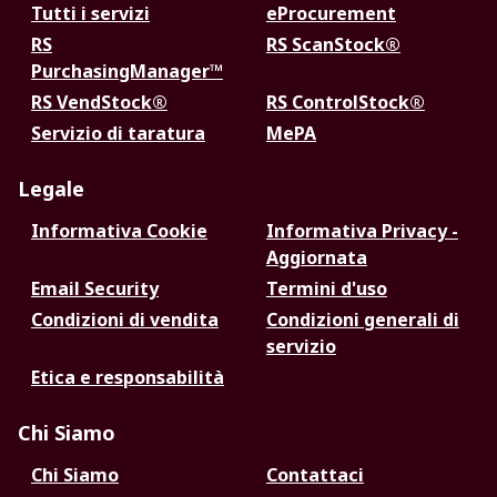
Tutti i servizi
eProcurement
RS
RS ScanStock®
PurchasingManager™
RS VendStock®
RS ControlStock®
Servizio di taratura
MePA
Legale
Informativa Cookie
Informativa Privacy -
Aggiornata
Email Security
Termini d'uso
Condizioni di vendita
Condizioni generali di
servizio
Etica e responsabilità
Chi Siamo
Chi Siamo
Contattaci