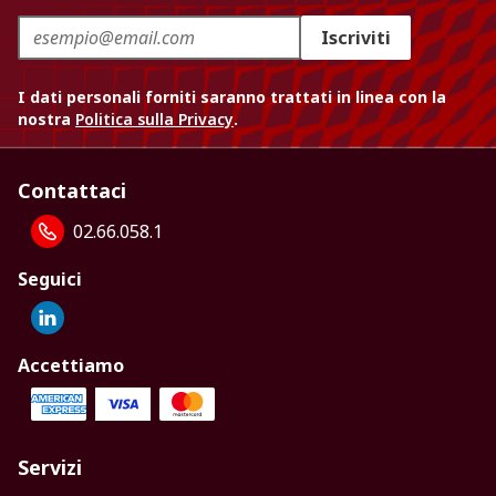
Iscriviti
I dati personali forniti saranno trattati in linea con la
nostra
Politica sulla Privacy
.
Contattaci
02.66.058.1
Seguici
Accettiamo
Servizi