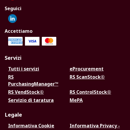
Seguici
Accettiamo
Servizi
Tutti i servizi
eProcurement
RS
RS ScanStock®
PurchasingManager™
RS VendStock®
RS ControlStock®
Servizio di taratura
MePA
Legale
Informativa Cookie
Informativa Privacy -