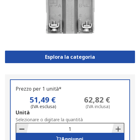
Esplora la categoria
Prezzo per 1 unità*
51,49 €
62,82 €
(IVA esclusa)
(IVA inclusa)
Add
Unità
to
Selezionare o digitare la quantità
Basket
Aggiungi