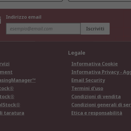
i
Indirizzo email
Iscriviti
Legale
rvizi
Informativa Cookie
ement
Informativa Privacy - Ag
hasingManager™
Email Security
Stock®
Termini d'uso
Stock®
Condizioni di vendita
olStock®
Condizioni generali di ser
di taratura
Etica e responsabilità