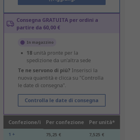
Consegna GRATUITA per ordini a
partire da 60,00 €
In magazzino
18
unità pronte per la
spedizione da un'altra sede
Te ne servono di più?
Inserisci la
nuova quantità e clicca su "Controlla
le date di consegna".
Controlla le date di consegna
Confezione/i
Per confezione
Per unità*
1 +
75,25 €
7,525 €