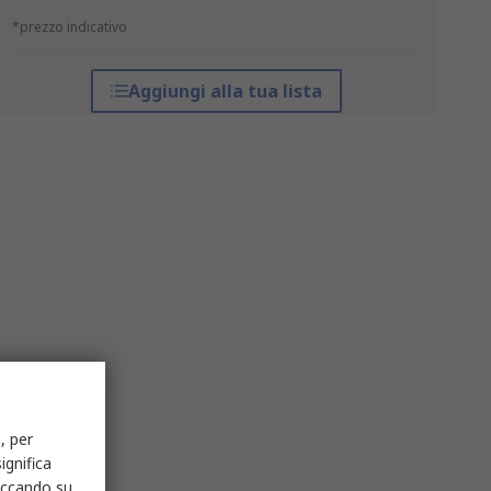
*prezzo indicativo
Aggiungi alla tua lista
, per
ignifica
liccando su