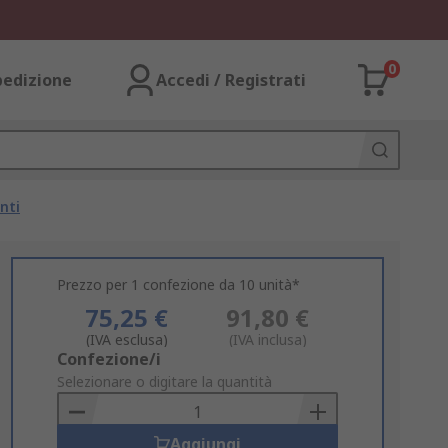
0
pedizione
Accedi / Registrati
nti
Prezzo per 1 confezione da 10 unità*
75,25 €
91,80 €
(IVA esclusa)
(IVA inclusa)
Add
Confezione/i
to
Selezionare o digitare la quantità
Basket
Aggiungi