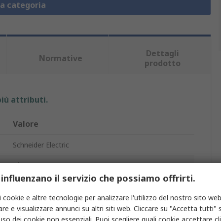
la categoria
Dettagli
Normative
prodotto
iù attributi.
Valore
Schneider Electric
Blocco contatto
 influenzano il servizio che possiamo offrirti.
Blocco contatto
i cookie e altre tecnologie per analizzare l'utilizzo del nostro sito web
240V
re e visualizzare annunci su altri siti web. Cliccare su "Accetta tutti" s
'uso dei cookie non essenziali. Puoi scegliere quali cookie accettare c