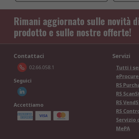
Rimani aggiornato sulle novità d
prodotto e sulle nostre offerte!
Contattaci
Servizi
02.66.058.1
Tutti i se
eProcur
Seguici
RS Purc
RS Scan
RS Vend
Accettiamo
RS Contr
Servizio 
MePA