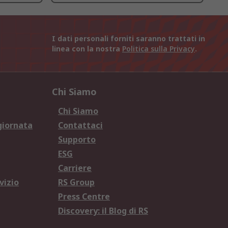
I dati personali forniti saranno trattati in
linea con la nostra
Politica sulla Privacy
.
Chi Siamo
Chi Siamo
giornata
Contattaci
Supporto
ESG
Carriere
vizio
RS Group
Press Centre
Discovery: il Blog di RS