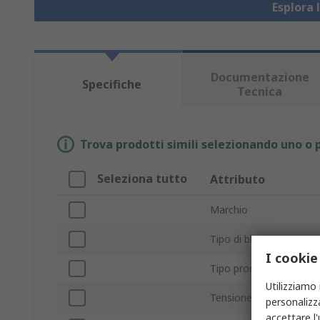
Esplora 
Documentazione
Specifiche
Tecnica
Trova prodotti simili selezionando uno o p
Seleziona tutto
Attributo
Marchio
Tipo di blocco
I cookie
Tipo prodotto
Utilizziamo 
Tensione
personalizza
accettare l