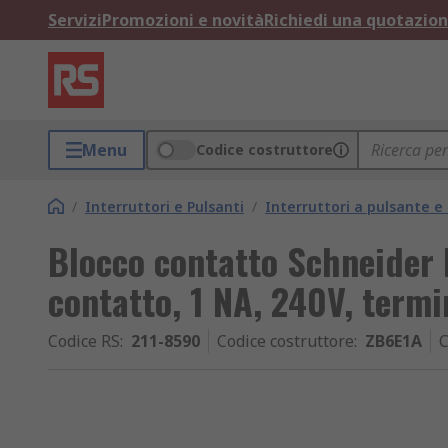
Servizi
Promozioni e novità
Richiedi una quotazio
Menu
Codice costruttore
/
Interruttori e Pulsanti
/
Interruttori a pulsante 
Blocco contatto Schneider 
contatto, 1 NA, 240V, termi
Codice RS
:
211-8590
Codice costruttore
:
ZB6E1A
C