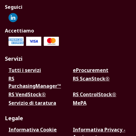
Seguici
Accettiamo
Servizi
Tutti i servizi
eProcurement
RS
RS ScanStock®
PurchasingManager™
RS VendStock®
RS ControlStock®
Servizio di taratura
MePA
Legale
Informativa Cookie
Informativa Privacy -