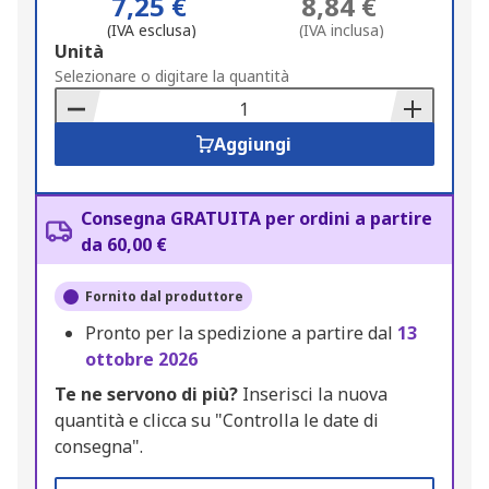
7,25 €
8,84 €
(IVA esclusa)
(IVA inclusa)
Add
Unità
to
Selezionare o digitare la quantità
Basket
Aggiungi
Consegna GRATUITA per ordini a partire
da 60,00 €
Fornito dal produttore
Pronto per la spedizione a partire dal
13
ottobre 2026
Te ne servono di più?
Inserisci la nuova
quantità e clicca su "Controlla le date di
consegna".