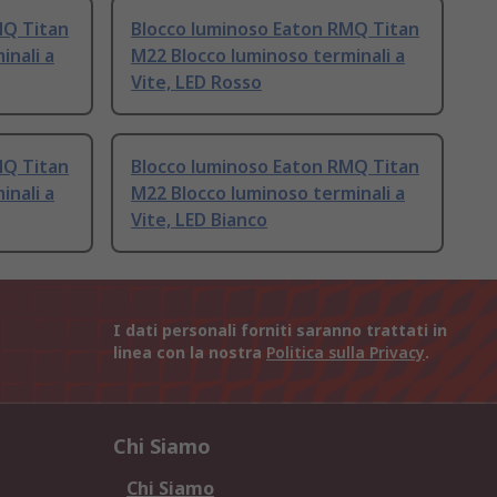
MQ Titan
Blocco luminoso Eaton RMQ Titan
inali a
M22 Blocco luminoso terminali a
Vite, LED Rosso
MQ Titan
Blocco luminoso Eaton RMQ Titan
inali a
M22 Blocco luminoso terminali a
Vite, LED Bianco
I dati personali forniti saranno trattati in
linea con la nostra
Politica sulla Privacy
.
Chi Siamo
Chi Siamo