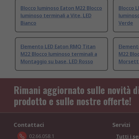
Blocco luminoso Eaton M22 Blocco
Blocco L
luminoso terminali a Vite, LED
luminoso
Bianco
Verde
Elemento LED Eaton RMQ Titan
Element
M22 Blocco luminoso terminali a
M22 Bloc
Montaggio su base, LED Rosso
Morsetto
Rimani aggiornato sulle novità d
prodotto e sulle nostre offerte!
Contattaci
Servizi
02.66.058.1
Tutti i se