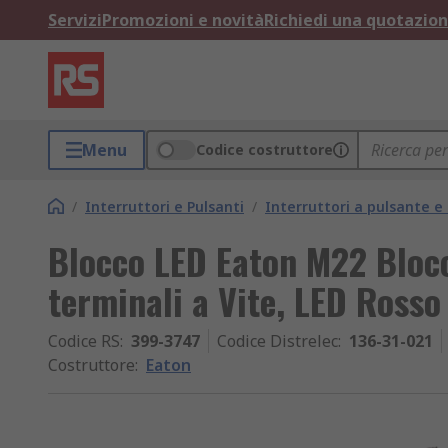
Servizi
Promozioni e novità
Richiedi una quotazio
Menu
Codice costruttore
/
Interruttori e Pulsanti
/
Interruttori a pulsante 
Blocco LED Eaton M22 Bloc
terminali a Vite, LED Rosso
Codice RS
:
399-3747
Codice Distrelec
:
136-31-021
Costruttore
:
Eaton