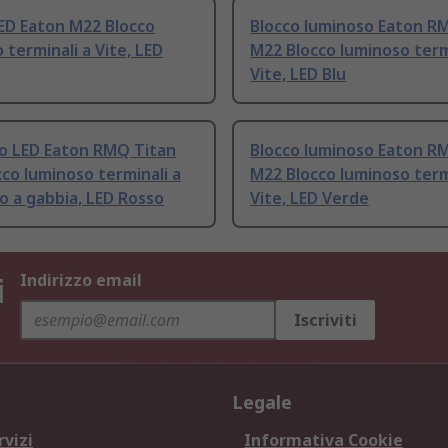
ED Eaton M22 Blocco
Blocco luminoso Eaton R
 terminali a Vite, LED
M22 Blocco luminoso term
Vite, LED Blu
o LED Eaton RMQ Titan
Blocco luminoso Eaton R
co luminoso terminali a
M22 Blocco luminoso term
 a gabbia, LED Rosso
Vite, LED Verde
i
Indirizzo email
Iscriviti
Legale
rvizi
Informativa Cookie