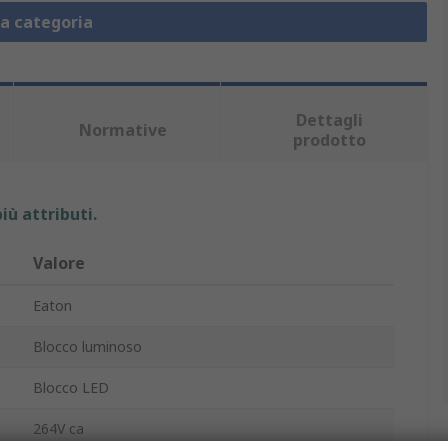
la categoria
Dettagli
Normative
prodotto
iù attributi.
Valore
Eaton
Blocco luminoso
Blocco LED
264V ca