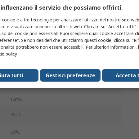
 influenzano il servizio che possiamo offrirti.
Rosso
M22
i cookie e altre tecnologie per analizzare l'utilizzo del nostro sito web
re e visualizzare annunci su altri siti web. Cliccare su "Accetta tutti" s
LED
'uso dei cookie non essenziali. Puoi scegliere quali cookie accettare c
eferenze". Se non desideri che utilizziamo questi cookie, clicca su "Rifi
Sì
onalità potrebbero non essere accessibili. Per ulteriori informazioni, l
ie policy
.
Vite
fiuta tutti
Gestisci preferenze
Accetta t
No
15mA
-25°C
70°C