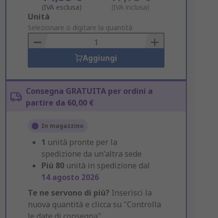
(IVA esclusa)
(IVA inclusa)
Add
Unità
to
Selezionare o digitare la quantità
Basket
Aggiungi
Consegna GRATUITA per ordini a
partire da 60,00 €
In magazzino
1
unità pronte per la
spedizione da un'altra sede
Più
80
unità in spedizione dal
14 agosto 2026
Te ne servono di più?
Inserisci la
nuova quantità e clicca su "Controlla
le date di consegna".