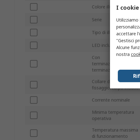
I cookie
Colore illuminazione
Serie
Utilizziamo 
personalizza
Tipo di illuminazione
accettare l
"Gestisci pr
LED inclusi
Alcune funzi
nostra
cook
Con
terminazione/senza
terminazione
Ri
Collare di
fissaggio/corpo incluso
Corrente nominale
Minima temperatura
operativa
Temperatura massima
di funzionamento