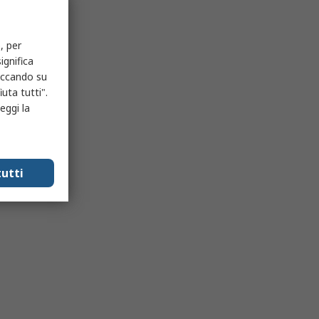
, per
ignifica
liccando su
uta tutti".
eggi la
utti