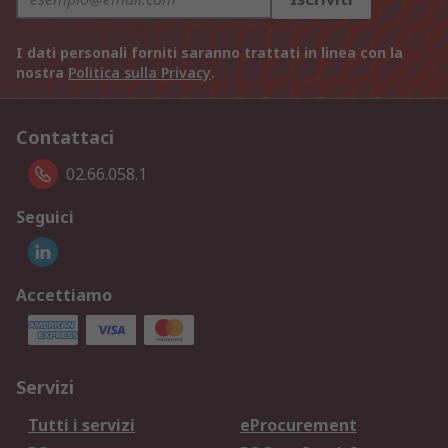
I dati personali forniti saranno trattati in linea con la
nostra
Politica sulla Privacy
.
Contattaci
02.66.058.1
Seguici
Accettiamo
Servizi
Tutti i servizi
eProcurement