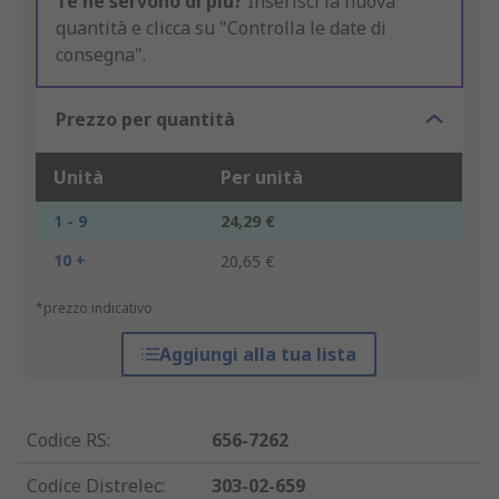
Te ne servono di più?
Inserisci la nuova
quantità e clicca su "Controlla le date di
consegna".
Prezzo per quantità
Unità
Per unità
1 - 9
24,29 €
10 +
20,65 €
*prezzo indicativo
Aggiungi alla tua lista
Codice RS
:
656-7262
Codice Distrelec
:
303-02-659