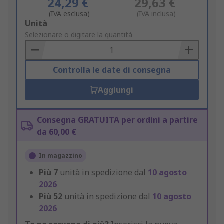
24,29 €
29,63 €
(IVA esclusa)
(IVA inclusa)
Add
Unità
to
Selezionare o digitare la quantità
Basket
Controlla le date di consegna
Aggiungi
Consegna GRATUITA per ordini a partire
da 60,00 €
In magazzino
Più
7
unità in spedizione dal
10 agosto
2026
Più
52
unità in spedizione dal
10 agosto
2026