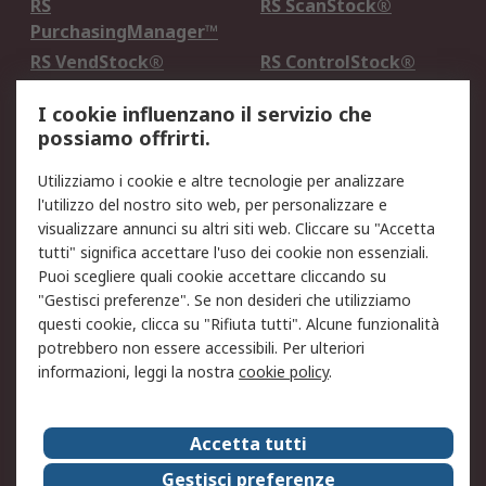
RS
RS ScanStock®
PurchasingManager™
RS VendStock®
RS ControlStock®
Servizio di taratura
MePA
I cookie influenzano il servizio che
possiamo offrirti.
Legale
Utilizziamo i cookie e altre tecnologie per analizzare
Informativa Cookie
Informativa Privacy -
l'utilizzo del nostro sito web, per personalizzare e
Aggiornata
visualizzare annunci su altri siti web. Cliccare su "Accetta
Email Security
Termini d'uso
tutti" significa accettare l'uso dei cookie non essenziali.
Condizioni di vendita
Condizioni generali di
Puoi scegliere quali cookie accettare cliccando su
servizio
"Gestisci preferenze". Se non desideri che utilizziamo
questi cookie, clicca su "Rifiuta tutti". Alcune funzionalità
Etica e responsabilità
potrebbero non essere accessibili. Per ulteriori
informazioni, leggi la nostra
cookie policy
.
Chi Siamo
Chi Siamo
Contattaci
Accetta tutti
Supporto
ESG
Gestisci preferenze