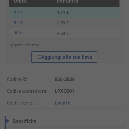
Unità
Per unità
1 - 4
4,51 €
5 - 9
4,35 €
10 +
4,24 €
*prezzo indicativo
Aggiungi alla tua lista
Codice RS
:
826-3836
Codice costruttore
:
LPXCB01
Costruttore
:
Lovato
Specifiche