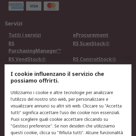
Servizi
Tutti i servizi
eProcurement
RS
RS ScanStock®
PurchasingManager™
RS VendStock®
RS ControlStock®
Servizio di taratura
MePA
I cookie influenzano il servizio che
possiamo offrirti.
Legale
Utilizziamo i cookie e altre tecnologie per analizzare
Informativa Cookie
Informativa Privacy -
l'utilizzo del nostro sito web, per personalizzare e
Aggiornata
visualizzare annunci su altri siti web. Cliccare su "Accetta
Email Security
Termini d'uso
tutti" significa accettare l'uso dei cookie non essenziali.
Condizioni di vendita
Condizioni generali di
Puoi scegliere quali cookie accettare cliccando su
servizio
"Gestisci preferenze". Se non desideri che utilizziamo
questi cookie, clicca su "Rifiuta tutti". Alcune funzionalità
Etica e responsabilità