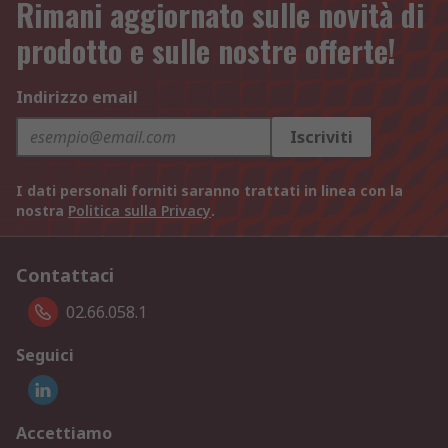
Rimani aggiornato sulle novità di
prodotto e sulle nostre offerte!
Indirizzo email
Iscriviti
I dati personali forniti saranno trattati in linea con la
nostra
Politica sulla Privacy
.
Contattaci
02.66.058.1
Seguici
Accettiamo