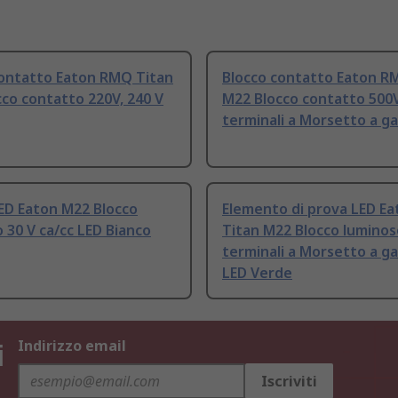
contatto Eaton RMQ Titan
Blocco contatto Eaton R
co contatto 220V, 240 V
M22 Blocco contatto 500V
terminali a Morsetto a g
ED Eaton M22 Blocco
Elemento di prova LED E
 30 V ca/cc LED Bianco
Titan M22 Blocco luminos
terminali a Morsetto a ga
LED Verde
i
Indirizzo email
Iscriviti