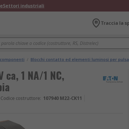
ne
Settori industriali
Traccia la s
e componenti
/
Blocchi contatto ed elementi luminosi per pulsa
V ca, 1 NA/1 NC,
bia
Codice costruttore
:
107940 M22-CK11