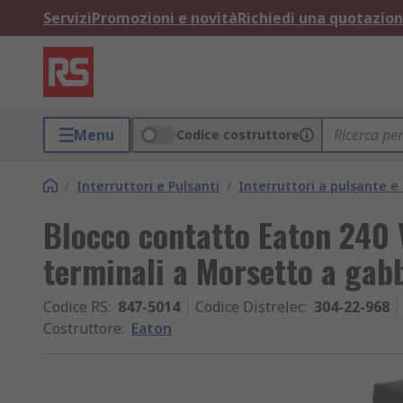
Servizi
Promozioni e novità
Richiedi una quotazio
Menu
Codice costruttore
/
Interruttori e Pulsanti
/
Interruttori a pulsante 
Blocco contatto Eaton 240 
terminali a Morsetto a gab
Codice RS
:
847-5014
Codice Distrelec
:
304-22-968
Costruttore
:
Eaton