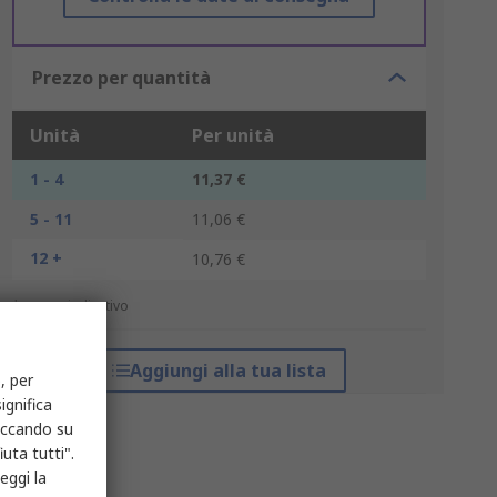
Prezzo per quantità
Unità
Per unità
1 - 4
11,37 €
5 - 11
11,06 €
12 +
10,76 €
*prezzo indicativo
Aggiungi alla tua lista
, per
ignifica
liccando su
uta tutti".
eggi la