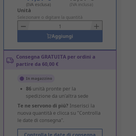
(IVA esclusa)
(IVA inclusa)
Add
Unità
to
Selezionare o digitare la quantità
Basket
Aggiungi
Consegna GRATUITA per ordini a
partire da 60,00 €
In magazzino
86
unità pronte per la
spedizione da un'altra sede
Te ne servono di più?
Inserisci la
nuova quantità e clicca su "Controlla
le date di consegna".
Controlla le date di consegna