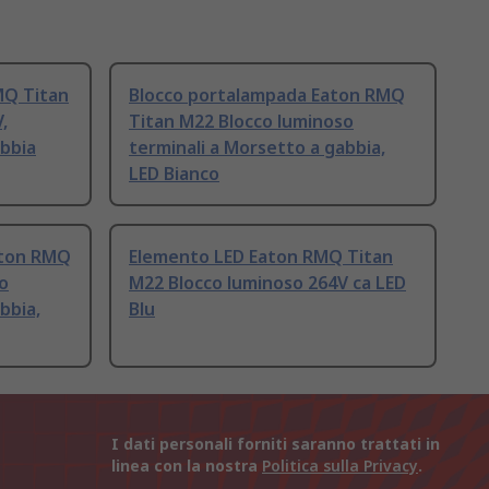
MQ Titan
Blocco portalampada Eaton RMQ
,
Titan M22 Blocco luminoso
abbia
terminali a Morsetto a gabbia,
LED Bianco
aton RMQ
Elemento LED Eaton RMQ Titan
o
M22 Blocco luminoso 264V ca LED
bbia,
Blu
I dati personali forniti saranno trattati in
linea con la nostra
Politica sulla Privacy
.