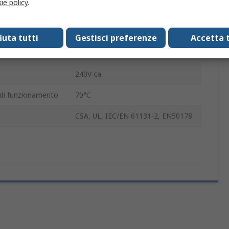
ie policy
.
erativa
-25°C
NZM1
fiuta tutti
Gestisci preferenze
Accetta t
4A
240V ca
di funzionamento
70°C
CSA, UL, IEC/EN 61131-2, EN50178