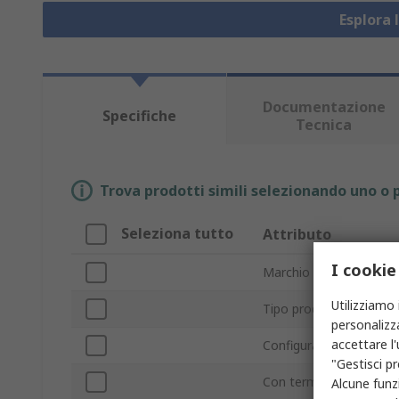
Esplora 
Documentazione
Specifiche
Tecnica
Trova prodotti simili selezionando uno o p
Seleziona tutto
Attributo
I cookie
Marchio
Utilizziamo 
Tipo prodotto
personalizza
accettare l
Configurazione contat
"Gestisci pr
Con terminazione/senz
Alcune funzi