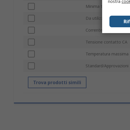
nostra
cook
Minima temperatura op
Da utilizzare con
Ri
Corrente di contatto
Tensione contatto CA
Temperatura massima 
Standard/Approvazioni
Trova prodotti simili