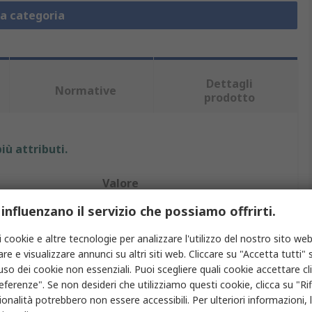
la categoria
Dettagli
Normative
prodotto
iù attributi.
Valore
 influenzano il servizio che possiamo offrirti.
Eaton
i cookie e altre tecnologie per analizzare l'utilizzo del nostro sito web
Blocco contatto
re e visualizzare annunci su altri siti web. Cliccare su "Accetta tutti" s
'uso dei cookie non essenziali. Puoi scegliere quali cookie accettare c
to
1 NA/1 NC
eferenze". Se non desideri che utilizziamo questi cookie, clicca su "Rifi
a terminazione
Morsetto a gabbia
onalità potrebbero non essere accessibili. Per ulteriori informazioni, l