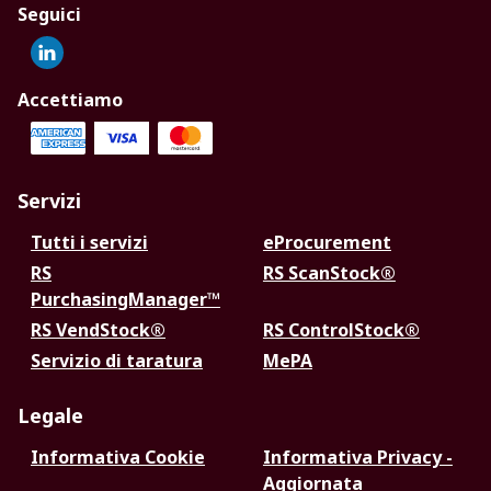
Seguici
Accettiamo
Servizi
Tutti i servizi
eProcurement
RS
RS ScanStock®
PurchasingManager™
RS VendStock®
RS ControlStock®
Servizio di taratura
MePA
Legale
Informativa Cookie
Informativa Privacy -
Aggiornata