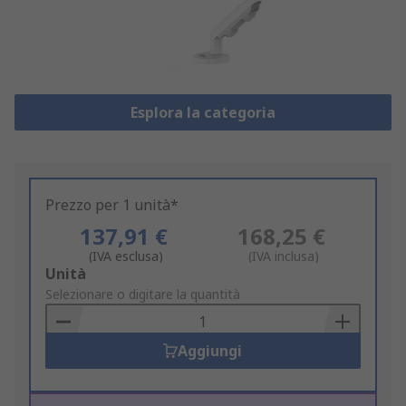
Esplora la categoria
Prezzo per 1 unità*
137,91 €
168,25 €
(IVA esclusa)
(IVA inclusa)
Add
Unità
to
Selezionare o digitare la quantità
Basket
Aggiungi