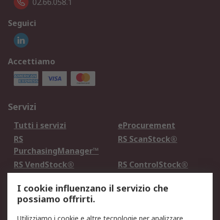
02.66.058.1
Seguici
Accettiamo
Servizi
Tutti i servizi
eProcurement
RS
RS ScanStock®
PurchasingManager™
RS VendStock®
RS ControlStock®
Servizio di taratura
MePA
I cookie influenzano il servizio che
possiamo offrirti.
Legale
Utilizziamo i cookie e altre tecnologie per analizzare