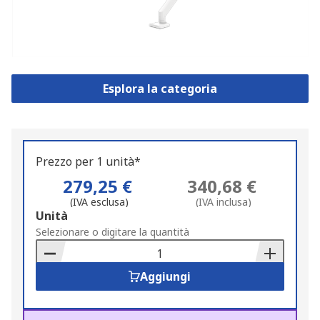
Esplora la categoria
Prezzo per 1 unità*
279,25 €
340,68 €
(IVA esclusa)
(IVA inclusa)
Add
Unità
to
Selezionare o digitare la quantità
Basket
Aggiungi