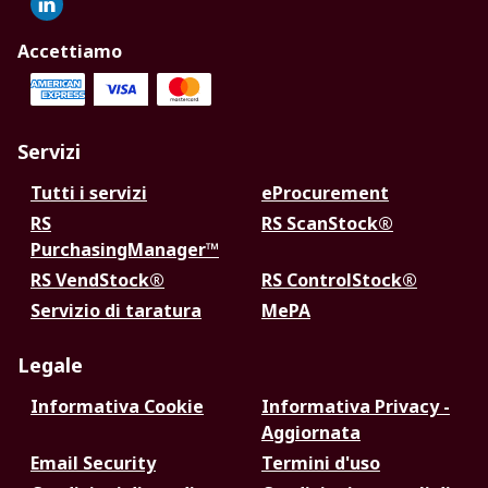
Accettiamo
Servizi
Tutti i servizi
eProcurement
RS
RS ScanStock®
PurchasingManager™
RS VendStock®
RS ControlStock®
Servizio di taratura
MePA
Legale
Informativa Cookie
Informativa Privacy -
Aggiornata
Email Security
Termini d'uso