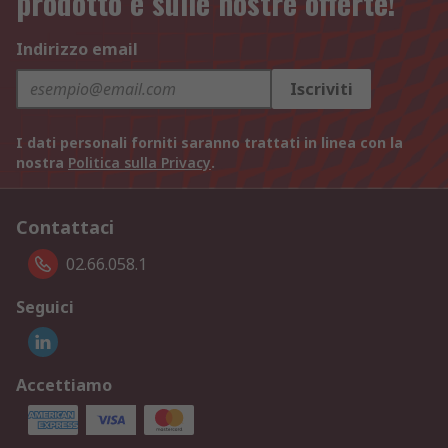
prodotto e sulle nostre offerte!
Indirizzo email
Iscriviti
I dati personali forniti saranno trattati in linea con la
nostra
Politica sulla Privacy
.
Contattaci
02.66.058.1
Seguici
Accettiamo