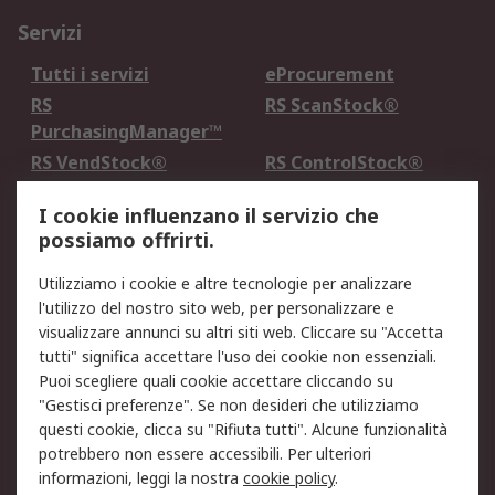
Servizi
Tutti i servizi
eProcurement
RS
RS ScanStock®
PurchasingManager™
RS VendStock®
RS ControlStock®
Servizio di taratura
MePA
I cookie influenzano il servizio che
possiamo offrirti.
Legale
Utilizziamo i cookie e altre tecnologie per analizzare
Informativa Cookie
Informativa Privacy -
l'utilizzo del nostro sito web, per personalizzare e
Aggiornata
visualizzare annunci su altri siti web. Cliccare su "Accetta
Email Security
Termini d'uso
tutti" significa accettare l'uso dei cookie non essenziali.
Condizioni di vendita
Condizioni generali di
Puoi scegliere quali cookie accettare cliccando su
servizio
"Gestisci preferenze". Se non desideri che utilizziamo
questi cookie, clicca su "Rifiuta tutti". Alcune funzionalità
Etica e responsabilità
potrebbero non essere accessibili. Per ulteriori
informazioni, leggi la nostra
cookie policy
.
Chi Siamo