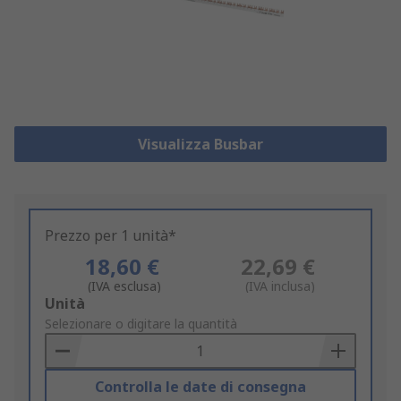
Visualizza Busbar
Prezzo per 1 unità*
18,60 €
22,69 €
(IVA esclusa)
(IVA inclusa)
Add
Unità
to
Selezionare o digitare la quantità
Basket
Controlla le date di consegna