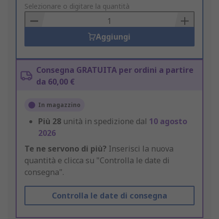
to
Selezionare o digitare la quantità
Basket
Aggiungi
Consegna GRATUITA per ordini a partire
da 60,00 €
In magazzino
Più
28
unità in spedizione dal
10 agosto
2026
Te ne servono di più?
Inserisci la nuova
quantità e clicca su "Controlla le date di
consegna".
Controlla le date di consegna