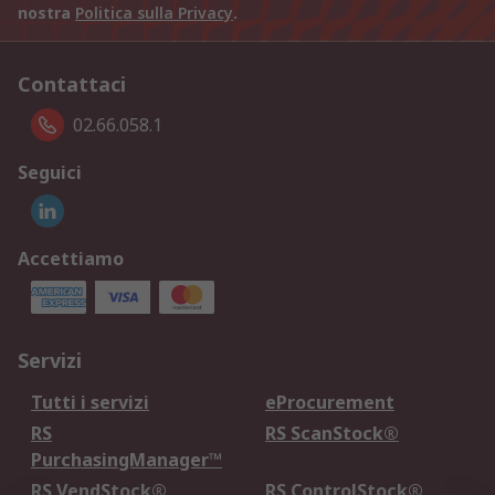
nostra
Politica sulla Privacy
.
Contattaci
02.66.058.1
Seguici
Accettiamo
Servizi
Tutti i servizi
eProcurement
RS
RS ScanStock®
PurchasingManager™
RS VendStock®
RS ControlStock®