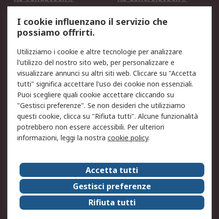
Servizio di taratura
MePA
I cookie influenzano il servizio che
possiamo offrirti.
Legale
Utilizziamo i cookie e altre tecnologie per analizzare
Informativa Cookie
Informativa Privacy -
l'utilizzo del nostro sito web, per personalizzare e
Aggiornata
visualizzare annunci su altri siti web. Cliccare su "Accetta
Email Security
Termini d'uso
tutti" significa accettare l'uso dei cookie non essenziali.
Condizioni di vendita
Condizioni generali di
Puoi scegliere quali cookie accettare cliccando su
servizio
"Gestisci preferenze". Se non desideri che utilizziamo
questi cookie, clicca su "Rifiuta tutti". Alcune funzionalità
Etica e responsabilità
potrebbero non essere accessibili. Per ulteriori
informazioni, leggi la nostra
cookie policy
.
Chi Siamo
Chi Siamo
Contattaci
Accetta tutti
Supporto
ESG
Gestisci preferenze
Carriere
RS Group
Rifiuta tutti
Press Centre
Discovery: il Blog di RS