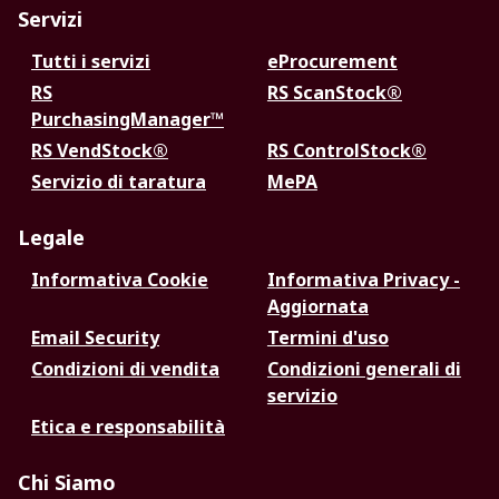
Servizi
Tutti i servizi
eProcurement
RS
RS ScanStock®
PurchasingManager™
RS VendStock®
RS ControlStock®
Servizio di taratura
MePA
Legale
Informativa Cookie
Informativa Privacy -
Aggiornata
Email Security
Termini d'uso
Condizioni di vendita
Condizioni generali di
servizio
Etica e responsabilità
Chi Siamo