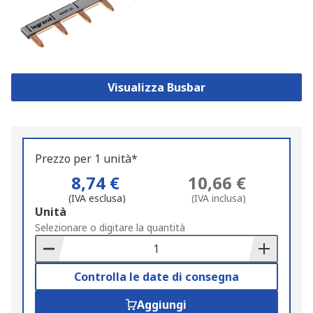
Visualizza Busbar
Prezzo per 1 unità*
8,74 €
10,66 €
(IVA esclusa)
(IVA inclusa)
Add
Unità
to
Selezionare o digitare la quantità
Basket
Controlla le date di consegna
Aggiungi