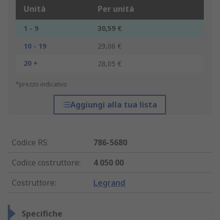
Unità
Per unità
1 - 9
30,59 €
10 - 19
29,06 €
20 +
28,05 €
*prezzo indicativo
Aggiungi alla tua lista
Codice RS
:
786-5680
Codice costruttore
:
4 050 00
Costruttore
:
Legrand
Specifiche