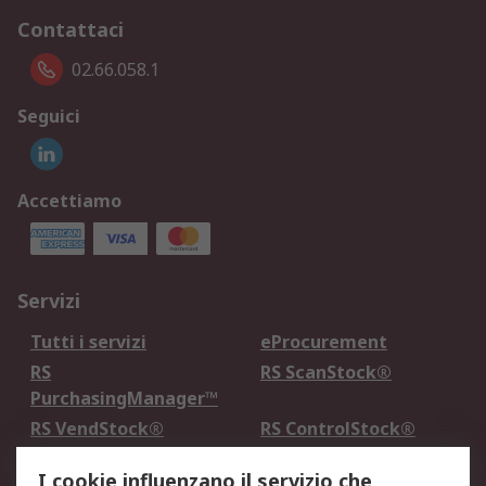
Contattaci
02.66.058.1
Seguici
Accettiamo
Servizi
Tutti i servizi
eProcurement
RS
RS ScanStock®
PurchasingManager™
RS VendStock®
RS ControlStock®
Servizio di taratura
MePA
I cookie influenzano il servizio che