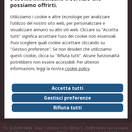
possiamo offrirti.
Legale
Utilizziamo i cookie e altre tecnologie per analizzare
Informativa Cookie
Informativa Privacy -
l'utilizzo del nostro sito web, per personalizzare e
Aggiornata
visualizzare annunci su altri siti web. Cliccare su "Accetta
Email Security
Termini d'uso
tutti" significa accettare l'uso dei cookie non essenziali.
Condizioni di vendita
Condizioni generali di
Puoi scegliere quali cookie accettare cliccando su
servizio
"Gestisci preferenze". Se non desideri che utilizziamo
questi cookie, clicca su "Rifiuta tutti". Alcune funzionalità
Etica e responsabilità
potrebbero non essere accessibili. Per ulteriori
informazioni, leggi la nostra
cookie policy
.
Chi Siamo
Chi Siamo
Contattaci
Accetta tutti
Supporto
ESG
Gestisci preferenze
Carriere
RS Group
Rifiuta tutti
Press Centre
Discovery: il Blog di RS
P.I. 02267810964 - Viale T. Edison 110, Edificio C, 20099 Sesto San Giovanni