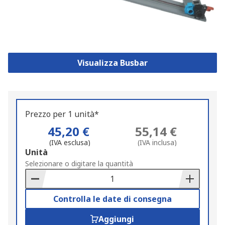
Visualizza Busbar
Prezzo per 1 unità*
45,20 €
55,14 €
(IVA esclusa)
(IVA inclusa)
Add
Unità
to
Selezionare o digitare la quantità
Basket
Controlla le date di consegna
Aggiungi