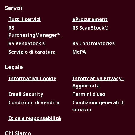
Servizi
Tutti i servizi
eProcurement
RS
RS ScanStock®
PurchasingManager™
RS VendStock®
RS ControlStock®
Servizio di taratura
MePA
Legale
Informativa Cookie
Informativa Privacy -
Aggiornata
Email Security
Termini d'uso
Condizioni di vendita
Condizioni generali di
servizio
Etica e responsabilità
Chi Siamo