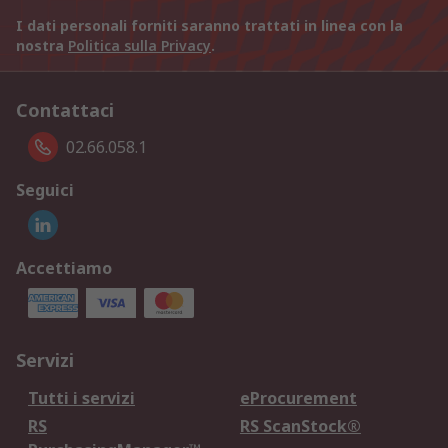
I dati personali forniti saranno trattati in linea con la
nostra
Politica sulla Privacy
.
Contattaci
02.66.058.1
Seguici
Accettiamo
Servizi
Tutti i servizi
eProcurement
RS
RS ScanStock®