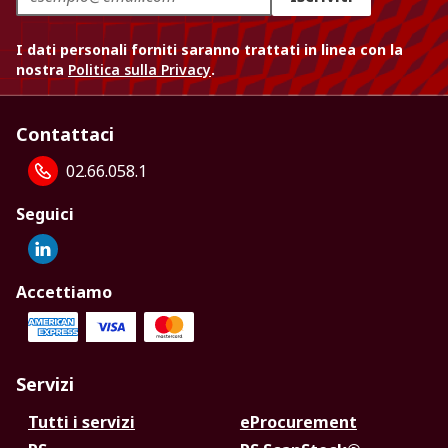
I dati personali forniti saranno trattati in linea con la
nostra
Politica sulla Privacy
.
Contattaci
02.66.058.1
Seguici
Accettiamo
Servizi
Tutti i servizi
eProcurement