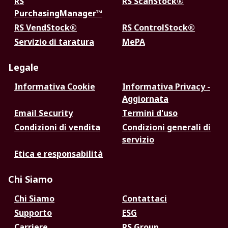
RS
RS ScanStock®
PurchasingManager™
RS VendStock®
RS ControlStock®
Servizio di taratura
MePA
Legale
Informativa Cookie
Informativa Privacy -
Aggiornata
Email Security
Termini d'uso
Condizioni di vendita
Condizioni generali di
servizio
Etica e responsabilità
Chi Siamo
Chi Siamo
Contattaci
Supporto
ESG
Carriere
RS Group