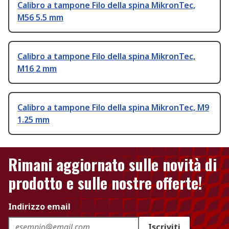
Calibro a tampone Filo della spina MikronTec,
M56 5.5 mm
Calibro a tampone Filo della spina MikronTec,
M16 2 mm
Calibro a tampone Filo della spina MikronTec, M9
1.25 mm
Rimani aggiornato sulle novità di
prodotto e sulle nostre offerte!
Indirizzo email
Iscriviti