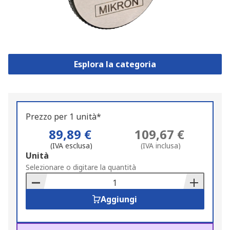
Esplora la categoria
Prezzo per 1 unità*
89,89 €
109,67 €
(IVA esclusa)
(IVA inclusa)
Add
Unità
to
Selezionare o digitare la quantità
Basket
Aggiungi