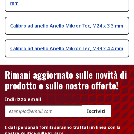
mm
Calibro ad anello Anello MikronTec, M24 x 3 3 mm
Calibro ad anello Anello MikronTec, M39 x 4 4 mm
Rimani aggiornato sulle novità di
prodotto e sulle nostre offerte!
Indirizzo email
Iscriviti
I dati personali forniti saranno trattati in linea con la
nostra
Politica sulla Privacy
.