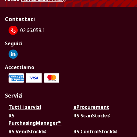
Contattaci
02.66.058.1
Seguici
Accettiamo
Servizi
Tutti i servizi
eProcurement
RS
RS ScanStock®
PurchasingManager™
RS VendStock®
RS ControlStock®