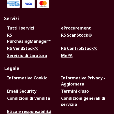
Servizi
Tutti i servizi
eProcurement
RS
RS ScanStock®
PurchasingManager™
RS VendStock®
RS ControlStock®
Servizio di taratura
MePA
Legale
Informativa Cookie
Informativa Privacy -
Aggiornata
Email Security
Termini d'uso
Condizioni di vendita
Condizioni generali di
servizio
Etica e responsabilità