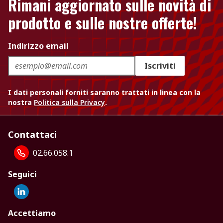
Rimani aggiornato sulle novità di
prodotto e sulle nostre offerte!
Indirizzo email
Iscriviti
I dati personali forniti saranno trattati in linea con la
nostra
Politica sulla Privacy
.
Contattaci
02.66.058.1
Seguici
Accettiamo