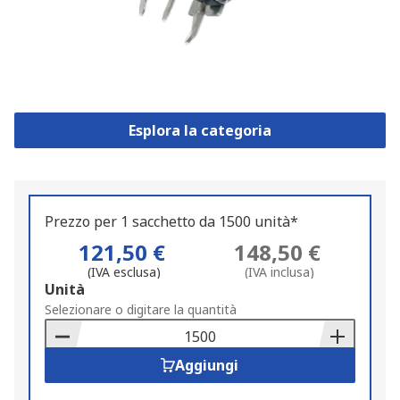
Esplora la categoria
Prezzo per 1 sacchetto da 1500 unità*
121,50 €
148,50 €
(IVA esclusa)
(IVA inclusa)
Add
Unità
to
Selezionare o digitare la quantità
Basket
Aggiungi