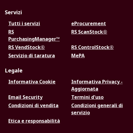
Servizi
Tutti i servizi
eProcurement
RS
RS ScanStock®
PurchasingManager™
RS VendStock®
RS ControlStock®
Servizio di taratura
MePA
Legale
Informativa Cookie
Informativa Privacy -
Aggiornata
Email Security
Termini d'uso
Condizioni di vendita
Condizioni generali di
servizio
Etica e responsabilità