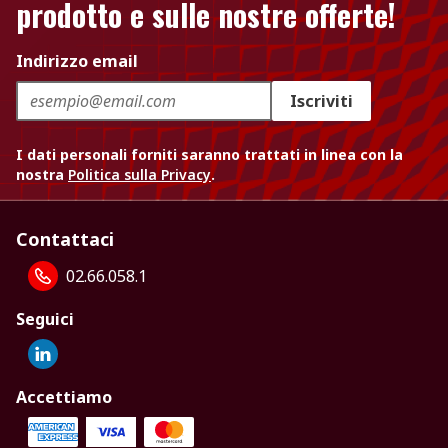
prodotto e sulle nostre offerte!
Indirizzo email
Iscriviti
I dati personali forniti saranno trattati in linea con la
nostra
Politica sulla Privacy
.
Contattaci
02.66.058.1
Seguici
Accettiamo