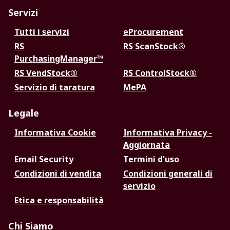
Servizi
Tutti i servizi
eProcurement
RS
RS ScanStock®
PurchasingManager™
RS VendStock®
RS ControlStock®
Servizio di taratura
MePA
Legale
Informativa Cookie
Informativa Privacy -
Aggiornata
Email Security
Termini d'uso
Condizioni di vendita
Condizioni generali di
servizio
Etica e responsabilità
Chi Siamo