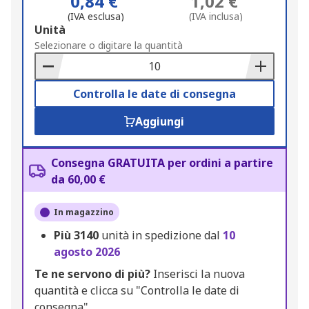
0,84 €
1,02 €
(IVA esclusa)
(IVA inclusa)
Add
Unità
to
Selezionare o digitare la quantità
Basket
Controlla le date di consegna
Aggiungi
Consegna GRATUITA per ordini a partire
da 60,00 €
In magazzino
Più
3140
unità in spedizione dal
10
agosto 2026
Te ne servono di più?
Inserisci la nuova
quantità e clicca su "Controlla le date di
consegna".