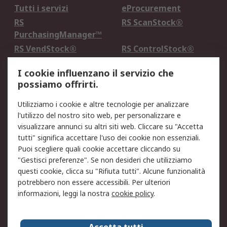
Tutti i servizi
eProcurement
RS
RS ScanStock®
PurchasingManager™
RS VendStock®
RS ControlStock®
Servizio di taratura
MePA
I cookie influenzano il servizio che
possiamo offrirti.
Legale
Utilizziamo i cookie e altre tecnologie per analizzare
Informativa Cookie
Informativa Privacy -
l'utilizzo del nostro sito web, per personalizzare e
Aggiornata
visualizzare annunci su altri siti web. Cliccare su "Accetta
Email Security
Termini d'uso
tutti" significa accettare l'uso dei cookie non essenziali.
Condizioni di vendita
Condizioni generali di
Puoi scegliere quali cookie accettare cliccando su
servizio
"Gestisci preferenze". Se non desideri che utilizziamo
questi cookie, clicca su "Rifiuta tutti". Alcune funzionalità
Etica e responsabilità
potrebbero non essere accessibili. Per ulteriori
informazioni, leggi la nostra
cookie policy
.
Chi Siamo
Chi Siamo
Contattaci
Accetta tutti