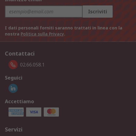
Iscriviti
I dati personali forniti saranno trattati in linea con la
nostra
Politica sulla Privacy
.
Contattaci
02.66.058.1
Seguici
Accettiamo
Servizi