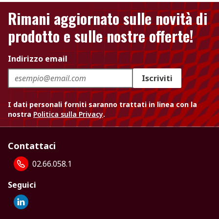
Rimani aggiornato sulle novità di
prodotto e sulle nostre offerte!
Indirizzo email
Iscriviti
I dati personali forniti saranno trattati in linea con la
nostra
Politica sulla Privacy
.
Contattaci
02.66.058.1
Seguici