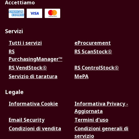
Accettiamo
Servizi
Tutti i servizi
eProcurement
RS
RS ScanStock®
PurchasingManager™
RS VendStock®
RS ControlStock®
Servizio di taratura
MePA
Legale
Informativa Cookie
Informativa Privacy -
Aggiornata
Email Security
Termini d'uso
Condizioni di vendita
Condizioni generali di
servizio