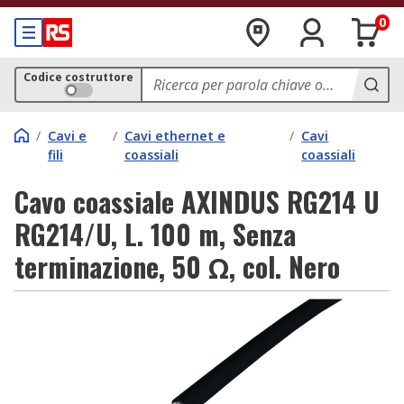
0
Codice costruttore
/
Cavi e
/
Cavi ethernet e
/
Cavi
fili
coassiali
coassiali
Cavo coassiale AXINDUS RG214 U
RG214/U, L. 100 m, Senza
terminazione, 50 Ω, col. Nero