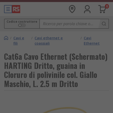
0
Codice costruttore
/
Cavi e
/
Cavi ethernet e
/
Cavi
fili
coassiali
Ethernet
Cat6a Cavo Ethernet (Schermato)
HARTING Dritto, guaina in
Cloruro di polivinile col. Giallo
Maschio, L. 2.5 m Dritto