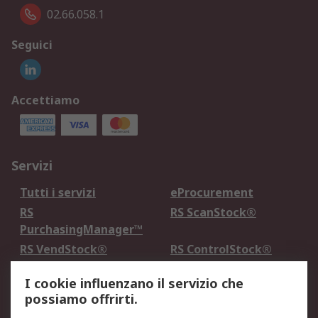
02.66.058.1
Seguici
Accettiamo
Servizi
Tutti i servizi
eProcurement
RS
RS ScanStock®
PurchasingManager™
RS VendStock®
RS ControlStock®
Servizio di taratura
MePA
I cookie influenzano il servizio che
possiamo offrirti.
Legale