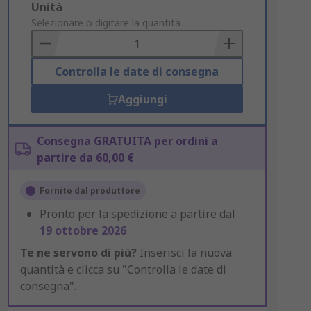
Add
Unità
to
Selezionare o digitare la quantità
Basket
Controlla le date di consegna
Aggiungi
Consegna GRATUITA per ordini a
partire da 60,00 €
Fornito dal produttore
Pronto per la spedizione a partire dal
19 ottobre 2026
Te ne servono di più?
Inserisci la nuova
quantità e clicca su "Controlla le date di
consegna".