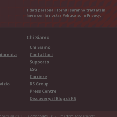
I dati personali forniti saranno trattati in
linea con la nostra
Politica sulla Privacy
.
Chi Siamo
Chi Siamo
giornata
Contattaci
Supporto
ESG
Carriere
vizio
RS Group
Press Centre
Discovery: il Blog di RS
. vers.)
© 2001, RS Components S.r.l. - Tutti i diritti sono riservati.