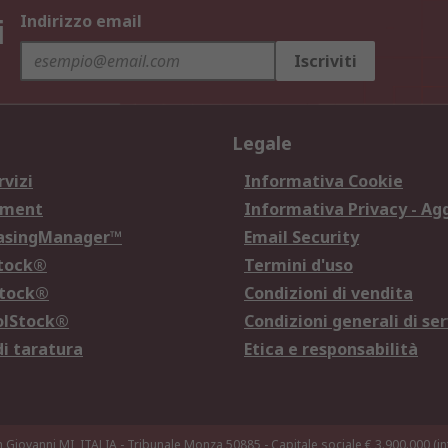
i
Indirizzo email
Iscriviti
Legale
rvizi
Informativa Cookie
ement
Informativa Privacy - Ag
hasingManager™
Email Security
Stock®
Termini d'uso
Stock®
Condizioni di vendita
olStock®
Condizioni generali di ser
di taratura
Etica e responsabilità
n Giovanni MI, ITALIA - Tribunale Monza 50885 - Capitale sociale € 3.900.000 (int