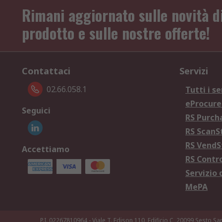
Rimani aggiornato sulle novità d
prodotto e sulle nostre offerte!
Contattaci
Servizi
02.66.058.1
Tutti i se
eProcur
Seguici
RS Purc
RS Scan
RS Vend
Accettiamo
RS Contr
Servizio 
MePA
P.I. 02267810964 - Viale T. Edison 110, Edificio C, 20099 Sesto Sa