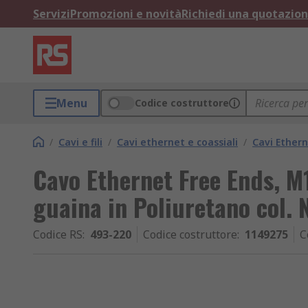
Servizi
Promozioni e novità
Richiedi una quotazio
Menu
Codice costruttore
/
Cavi e fili
/
Cavi ethernet e coassiali
/
Cavi Ether
Cavo Ethernet Free Ends, M
guaina in Poliuretano col. 
Codice RS
:
493-220
Codice costruttore
:
1149275
C