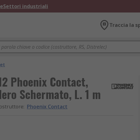
ne
Settori industriali
Traccia la s
net
12 Phoenix Contact,
Nero Schermato, L. 1 m
ostruttore
:
Phoenix Contact