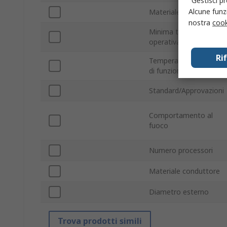
"Gestisci pr
Alcune funzi
Materiale della guaina
nostra
cook
Minima temperatura
operativa
Ri
Temperatura massima
di funzionamento
Standard/Approvazioni
Comportamento al
fuoco
Numero processori
Materiale conduttore
Diametro esterno
Trova prodotti simili