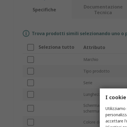
Documentazione
Specifiche
Tecnica
Trova prodotti simili selezionando uno o p
Seleziona tutto
Attributo
Marchio
Tipo prodotto
Serie
Lunghezza cavo
I cookie
Schermato/non
Utilizziamo 
schermato
personalizza
accettare l
Colore della guaina