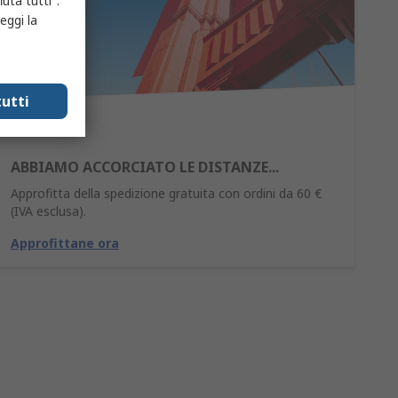
uta tutti".
eggi la
utti
ABBIAMO ACCORCIATO LE DISTANZE...
Approfitta della spedizione gratuita con ordini da 60 €
(IVA esclusa).
Approfittane ora