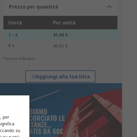
Prezzo per quantità
Unità
Per unità
1 - 4
41,68 €
5 +
40,85 €
*prezzo indicativo
Aggiungi alla tua lista
, per
ignifica
liccando su