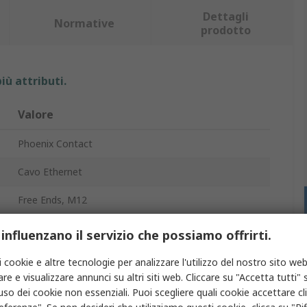
Dettagli
Normative
prodotto
iù attributi.
Valore
Phoenix Contact
Cavo Ethernet
Free Ends, M12
1m
 influenzano il servizio che possiamo offrirti.
Schermato
i cookie e altre tecnologie per analizzare l'utilizzo del nostro sito web
re e visualizzare annunci su altri siti web. Cliccare su "Accetta tutti" s
'uso dei cookie non essenziali. Puoi scegliere quali cookie accettare c
Nero