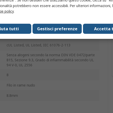
eferenze". Se non desideri che utilizziamo questi cookie, clicca su "Rifi
onalità potrebbero non essere accessibili. Per ulteriori informazioni, l
Poliuretano
ie policy
.
-40°C
fiuta tutti
Gestisci preferenze
Accetta t
85°C
cUL Listed, UL Listed, IEC 61076-2-113
Senza alogeni secondo la norma DIN VDE 0472/parte
815, Sezione 9.3, Grado di infiammabilità secondo UL
94 V-0, UL 2556
8
Filo in rame nudo
8.8mm