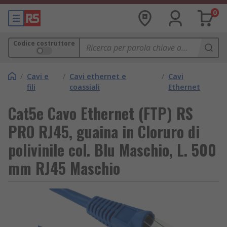
0
Codice costruttore
/
Cavi e
/
Cavi ethernet e
/
Cavi
fili
coassiali
Ethernet
Cat5e Cavo Ethernet (FTP) RS
PRO RJ45, guaina in Cloruro di
polivinile col. Blu Maschio, L. 500
mm RJ45 Maschio