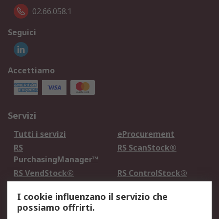
02.66.058.1
Seguici
Accettiamo
Servizi
Tutti i servizi
eProcurement
RS
RS ScanStock®
PurchasingManager™
RS VendStock®
RS ControlStock®
Servizio di taratura
MePA
I cookie influenzano il servizio che
possiamo offrirti.
Legale