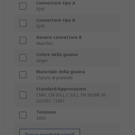
Connettore tipo A
RJ45
Connettore tipo B
RJ45
Genere connettore B
Maschio
Colore della guaina
Grigio
Materiale della guaina
Cloruro di polivinile
Standard/Approvazioni
CMH, CM (UL), C (UL), EN 50288 3P,
ISO/IEC 11801
Tensione
300V
Trova prodotti simili