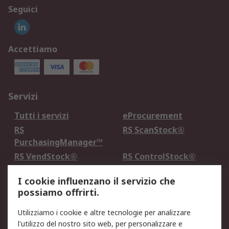
Seguici
Accettiamo
Servizi
Tutti i servizi
eProcurement
RS
RS ScanStock®
PurchasingManager™
RS VendStock®
RS ControlStock®
Servizio di taratura
MePA
I cookie influenzano il servizio che
possiamo offrirti.
Legale
Utilizziamo i cookie e altre tecnologie per analizzare
Informativa Cookie
Informativa Privacy -
l'utilizzo del nostro sito web, per personalizzare e
Aggiornata