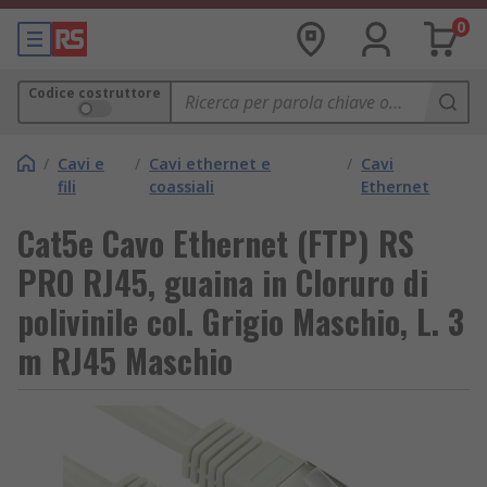
0
Codice costruttore
/
Cavi e
/
Cavi ethernet e
/
Cavi
fili
coassiali
Ethernet
Cat5e Cavo Ethernet (FTP) RS
PRO RJ45, guaina in Cloruro di
polivinile col. Grigio Maschio, L. 3
m RJ45 Maschio