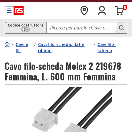
0
Codice costruttore
/
Cavi e
/
Cavi filo-scheda, flat e
/
Cavi filo-
fili
ribbon
scheda
Cavo filo-scheda Molex 2 219678
Femmina, L. 600 mm Femmina