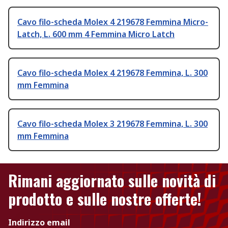
Cavo filo-scheda Molex 4 219678 Femmina Micro-
Latch, L. 600 mm 4 Femmina Micro Latch
Cavo filo-scheda Molex 4 219678 Femmina, L. 300
mm Femmina
Cavo filo-scheda Molex 3 219678 Femmina, L. 300
mm Femmina
Rimani aggiornato sulle novità di
prodotto e sulle nostre offerte!
Indirizzo email