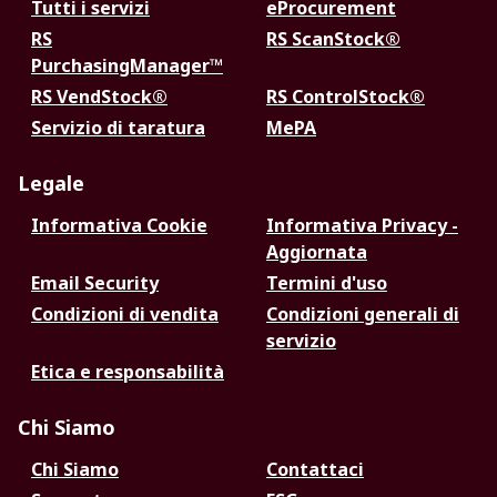
Tutti i servizi
eProcurement
RS
RS ScanStock®
PurchasingManager™
RS VendStock®
RS ControlStock®
Servizio di taratura
MePA
Legale
Informativa Cookie
Informativa Privacy -
Aggiornata
Email Security
Termini d'uso
Condizioni di vendita
Condizioni generali di
servizio
Etica e responsabilità
Chi Siamo
Chi Siamo
Contattaci