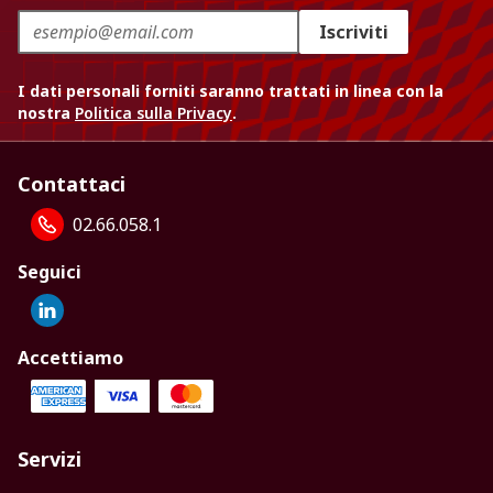
Iscriviti
I dati personali forniti saranno trattati in linea con la
nostra
Politica sulla Privacy
.
Contattaci
02.66.058.1
Seguici
Accettiamo
Servizi